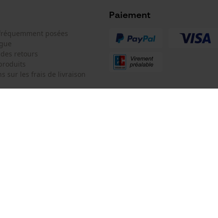
Microsoft Advertising Universal Event
Tracking
Paiement
Facebook Pixel
 fréquemment posées
ogue
Survicate
 des retours
produits
s sur les frais de livraison
 de contact
KOX SARL
e de commande
Pour les Pros du Bois et de la Mo
Siège social:
3 Rue Alexandre Volta
 contrat
67450 Mundolsheim
Pas de magasin !
Adresse de retour:
Oregon Tool GmbH