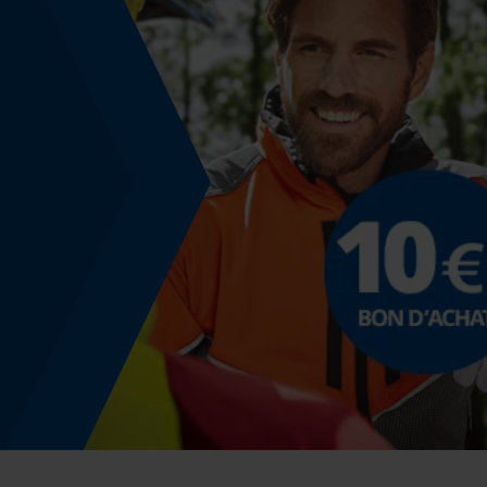
Énergie & performance
Indicateur de capacité de la batterie
Non
Fonction powerbank
Non
Coloris
Couleur
Bleu foncé
Identification du produit