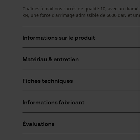
Chaînes à maillons carrés de qualité 10, avec un diam
kN, une force d'arrimage admissible de 6000 daN et un
Informations sur le produit
Matériau & entretien
Détails du produit
Type dactivité
Fiches techniques
Transporter
Matériau
Fiche de données de sécurité du produit (PDF)
Matériau principal
Informations fabricant
Acier
Nombre de pièces
1 pcs
Oregon Tool GmbH
Évaluations
Lise-Meitner-Str. 4
Composition du matériau
70736 Fellbach, Allemagne
Acier
Secteur
E-mail: info@kox.eu