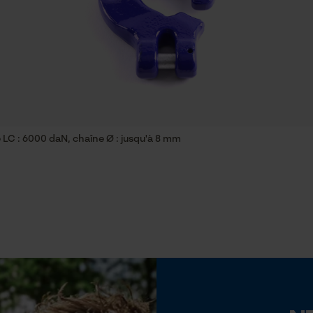
Econda Tag Manager
Forme
anguleux
Cookies statistiques
Force de rupture minimale
120 kN
e LC : 6000 daN, chaîne Ø : jusqu'à 8 mm
Coupe en biais
Econda Analytics
Non
Mouseflow Web Analytics Tool
Fact-Finder Tracking
Remplacement de chaîne sans outil
Non
Cookies de performance et de
fonctionnalité