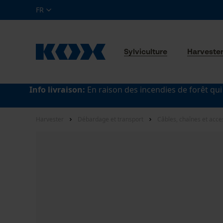
FR
Sylviculture
Harveste
Info livraison:
En raison des incendies de forêt qui
Harvester
Débardage et transport
Câbles, chaînes et acce