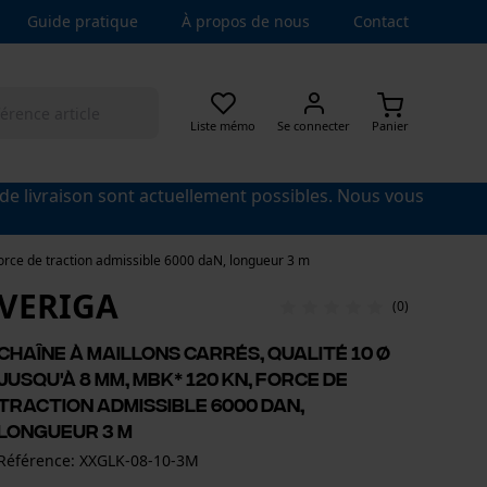
Guide pratique
À propos de nous
Contact
Liste mémo
Se connecter
Panier
 de livraison sont actuellement possibles. Nous vous
orce de traction admissible 6000 daN, longueur 3 m
VERIGA
(0)
Chaîne à maillons carrés, qualité 10 Ø
jusqu'à 8 mm, MBK* 120 kN, force de
traction admissible 6000 daN,
longueur 3 m
Référence: XXGLK-08-10-3M