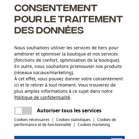
Consentement
ètre de chaîne de 8 mm, une force de rupture minimale de 120
e longueur de 3 m.
pour le traitement
des données
Nous souhaitons utiliser les services de tiers pour
améliorer et optimiser la boutique et nos services
(fonctions de confort, optimisation de la boutique).
En outre, nous souhaitons promouvoir nos produits
(réseaux sociaux/marketing).
Groupe dâge
À cet effet, vous pouvez donner votre consentement
adulte
ici et le retirer à tout moment. Vous trouverez de
plus amples informations à ce sujet dans notre
Épaisseur du matériau
Politique de confidentialité
partager
.
Une erreur s'est produite. Veuillez essayer
8.0 mm
Poids de larticle
encore.
mail
Autoriser tous les services
4908.0 g
Cookies nécessaires
|
Cookies statistiques
|
Cookies de
(0)
performance et de fonctionnalité
|
Cookies marketing
Revêtement de surface
Revêtement brillant, Surface vernie
Classe de qualité