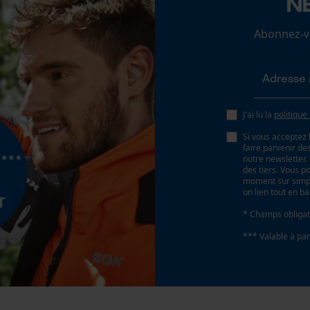
N
Loop54 Personalization
Abonnez-vo
Page d'accueil personnalisée
Panier sauvegardé
Batterie incluse
Batterie/piles non incluses
Salutation personnelle
Géo-IP et détection des utilisateurs
J'ai lu la
politique
Vidéos YouTube
Si vous acceptez 
faire parvenir d
Google Maps
notre newsletter
des tiers. Vous p
Prise de contact par chat
moment sur simple
un lien tout en b
* Champs obligat
Cookies marketing
*** Valable à par
Google Global Site Tag