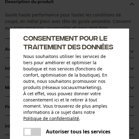
Description du produit
Guide haute performance pour toutes les conditions de
coupe, en métal plein avec tête de guide amovible. Convient
aux tronçonneuses universelles et pour gros bois.
Consentement pour le
traitement des données
Avantages du produit
Nous souhaitons utiliser les services de
tiers pour améliorer et optimiser la
Convient à toutes les conditions de coupe
boutique et nos services (fonctions de
Informations sur le produit
L'orifice de lubrification en biais réduit l'encombrement de
confort, optimisation de la boutique). En
l'alimentation en huile, le guide et la chaîne sont ainsi mieux
outre, nous souhaitons promouvoir nos
produits (réseaux sociaux/marketing).
lubrifiés
Matériau & entretien
Détails du produit
À cet effet, vous pouvez donner votre
Si le pignon de renvoi est usé ou défectueux, il est possible
consentement ici et le retirer à tout
de remplacer la tête du guide
Type dactivité
moment. Vous trouverez de plus amples
Fiches techniques
Matériau
Scier
informations à ce sujet dans notre
Politique de confidentialité
.
Fiche technique du fabricant (PDF)
partager
Matériau principal
Informations fabricant
Une erreur s'est produite. Veuillez
Autoriser tous les services
Acier
partager
Groupe dâge
essayer encore.