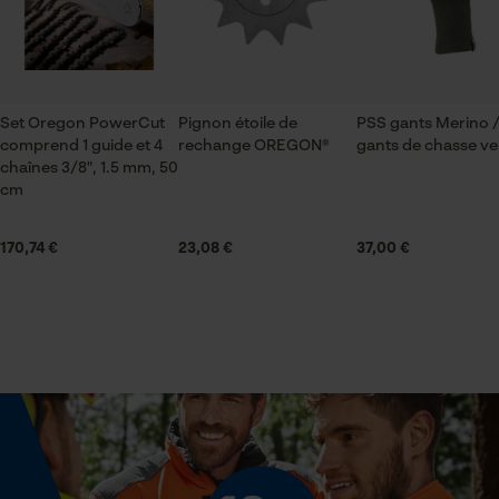
Saison
Vérifier linstallation de cookies
Articles pour toute l'année
ID de session
Sauvegarder les préférences
pour traitement des données
Set Oregon PowerCut
Pignon étoile de
PSS gants Merino 
Contenu de la livraison
comprend 1 guide et 4
rechange OREGON®
gants de chasse ve
1 x guide chaîne
Econda Tag Manager
chaînes 3/8", 1.5 mm, 50
cm
Volume
Cookies statistiques
170,74 €
23,08 €
37,00 €
38.22 in³
Dimensions et taille
Econda Analytics
Longueur du rail
Mouseflow Web Analytics Tool
50 cm
Fact-Finder Tracking