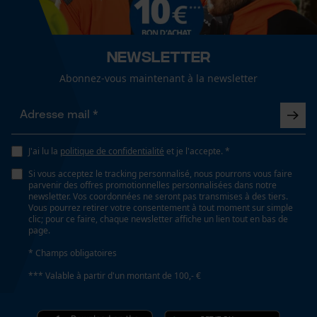
Spécifications techniques
Cookies de performance et de
Lubrification automatique de la chaîne
fonctionnalité
Non
Newsletter
Abonnez-vous maintenant à la newsletter
Propriété
Loop54 Personalization
risque de recul réduit, Facile, Précis
Page d'accueil personnalisée
J'ai lu la
politique de confidentialité
et je l'accepte. *
Panier sauvegardé
Fonction de hachage
Si vous acceptez le tracking personnalisé, nous pourrons vous faire
Salutation personnelle
Non
parvenir des offres promotionnelles personnalisées dans notre
newsletter. Vos coordonnées ne seront pas transmises à des tiers.
Géo-IP et détection des
Vous pourrez retirer votre consentement à tout moment sur simple
utilisateurs
clic; pour ce faire, chaque newsletter affiche un lien tout en bas de
page.
Vidéos YouTube
Inverseur de phase
Non
* Champs obligatoires
Google Maps
*** Valable à partir d'un montant de 100,- €
Prise de contact par chat
Coupe en biais
Non