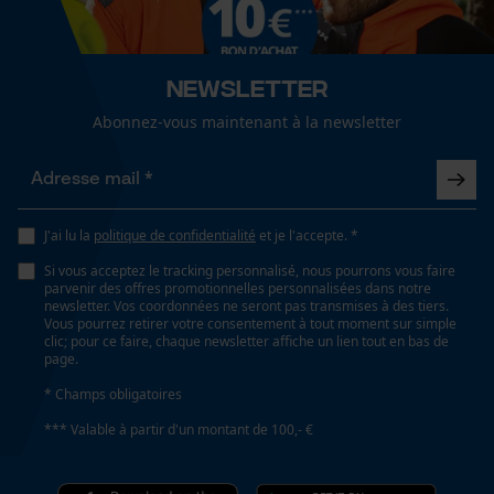
Diamètre tige
Cookies de performance et de
60 mm
fonctionnalité
Newsletter
Abonnez-vous maintenant à la newsletter
Longueur de manche recommandée
40.5 cm
Loop54 Personalization
Page d'accueil personnalisée
Longueur de la tête
J'ai lu la
politique de confidentialité
et je l'accepte. *
Panier sauvegardé
15 cm
Si vous acceptez le tracking personnalisé, nous pourrons vous faire
Salutation personnelle
parvenir des offres promotionnelles personnalisées dans notre
newsletter. Vos coordonnées ne seront pas transmises à des tiers.
Géo-IP et détection des
Vous pourrez retirer votre consentement à tout moment sur simple
utilisateurs
Longueur de la poignée
clic; pour ce faire, chaque newsletter affiche un lien tout en bas de
40.5 cm
page.
Vidéos YouTube
* Champs obligatoires
Google Maps
*** Valable à partir d'un montant de 100,- €
Prise de contact par chat
Spécifications techniques