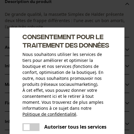
Description du produit
De grande qualité, la massette Simplex de Halder présente
deux têtes de frappe différentes : l'une avec un bon amorti,
l'autre très robuste.
Consentement pour le
traitement des données
Avantages du produit
Nous souhaitons utiliser les services de
tiers pour améliorer et optimiser la
Deux têtes de frappe différentes
boutique et nos services (fonctions de
Informations sur le produit
Boîtier très robuste, en deux parties, en fonte d'acier
confort, optimisation de la boutique). En
Le principe Simplex : tendre à l'aide d'une vis, toutes les
outre, nous souhaitons promouvoir nos
produits (réseaux sociaux/marketing).
pièces peuvent être remplacées
Matériau & entretien
Détails du produit
À cet effet, vous pouvez donner votre
consentement ici et le retirer à tout
Type dactivité
moment. Vous trouverez de plus amples
Fiches techniques
Matériau
Marteler
informations à ce sujet dans notre
Politique de confidentialité
.
Fiche de données de sécurité du produit (PDF)
partager
Matériau principal
Informations fabricant
Une erreur s'est produite. Veuillez
Autoriser tous les services
Acier
partager
Groupe dâge
essayer encore.