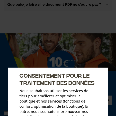
Que puis-je faire si le document PDF ne s'ouvre pas ?
Consentement pour le
Newsletter
traitement des données
Abonnez-vous maintenant à la newsletter
Nous souhaitons utiliser les services de
tiers pour améliorer et optimiser la
boutique et nos services (fonctions de
confort, optimisation de la boutique). En
outre, nous souhaitons promouvoir nos
J'ai lu la
politique de confidentialité
et je l'accepte. *