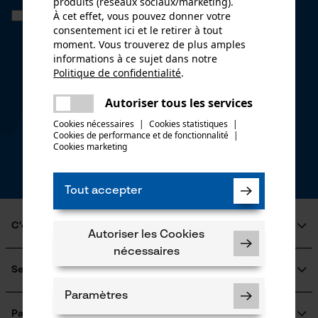
produits (réseaux sociaux/marketing).
Si vous acceptez le tracking personnalisé, nous pourrons vous faire
À cet effet, vous pouvez donner votre
parvenir des offres promotionnelles personnalisées dans notre
consentement ici et le retirer à tout
newsletter. Vos coordonnées ne seront pas transmises à des tiers.
moment. Vous trouverez de plus amples
Vous pourrez retirer votre consentement à tout moment sur simple
informations à ce sujet dans notre
clic; pour ce faire, chaque newsletter affiche un lien tout en bas de
page.
Politique de confidentialité
.
partager
* Champs obligatoires
Une erreur s'est produite. Veuillez
Autoriser tous les services
partager
essayer encore.
*** Valable à partir d'un montant de 100,- €
Cookies nécessaires
|
Cookies statistiques
|
Cookies de performance et de fonctionnalité
mail
|
Cookies marketing
Tout accepter
C'est KOX
Autoriser les Cookies
nécessaires
Qui sommes-nous?
Engagement social
Service
Guide pratique
Paramètres
Questions fréquemment posées
KOX Harvester
KOX Catalogue
Inscription à la newsletter
Paiement