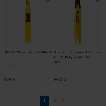
Sauvegarder les préférences
pour traitement des données
Econda Tag Manager
Cookies statistiques
UNKNOWN product XXHSF-01
Guide-chaîne pour abatteuse
OREGON SpeedMax XL JetFit
Econda Analytics
404"
Mouseflow Web Analytics Tool
Fact-Finder Tracking
85,90 €*
96,50 €*
Cookies de performance et de
fonctionnalité
1
2