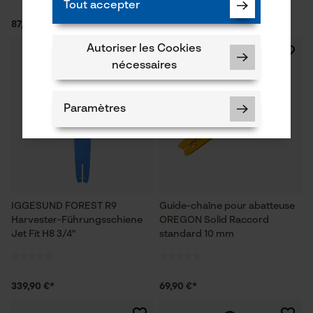
Tout accepter
87,89 €*
109,90 €*
Autoriser les Cookies
NOUVEAU
nécessaires
Paramètres
Cookies nécessaires
IGGESUND FOREST R9
Guide-chaîne pour abatteuse
Harvester-Führungsschiene
OREGON Solid Raccord
Jet Fit H8 3/4"
standard 10 mm
Vérifier linstallation de cookies
339,90 €*
69,90 €*
ID de session