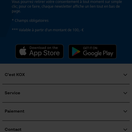
Vous pourrez retirer votre consentement à tout moment sur simple
clic; pour ce faire, chaque newsletter affiche un lien tout en bas de
Google Global Site Tag
page.
Microsoft Advertising Universal
* Champs obligatoires
Event Tracking
*** Valable à partir d'un montant de 100,- €
Facebook Pixel
Survicate
C'est KOX
Qui sommes-nous?
Engagement social
Service
Guide pratique
Questions fréquemment posées
KOX Harvester
KOX Catalogue
Inscription à la newsletter
Paiement
Traitement des retours
Rappel de produits
Informations sur les frais de livraison
Contact