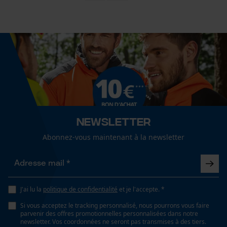
Loop54 Personalization
Page d'accueil personnalisée
Panier sauvegardé
Salutation personnelle
Géo-IP et détection des
utilisateurs
Newsletter
Vidéos YouTube
Google Maps
Abonnez-vous maintenant à la newsletter
Prise de contact par chat
J'ai lu la
politique de confidentialité
et je l'accepte. *
Cookies marketing
Si vous acceptez le tracking personnalisé, nous pourrons vous faire
parvenir des offres promotionnelles personnalisées dans notre
newsletter. Vos coordonnées ne seront pas transmises à des tiers.