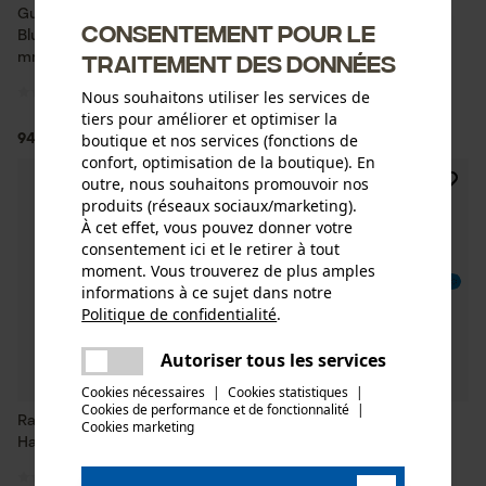
Guide Harvester IGGESUND
KOX Solid Star Harvester
Consentement pour le
Blue Line standaard 404", 2.0
Guide
traitement des données
mm
Nous souhaitons utiliser les services de
tiers pour améliorer et optimiser la
boutique et nos services (fonctions de
94,90 €*
84,89 €*
confort, optimisation de la boutique). En
outre, nous souhaitons promouvoir nos
produits (réseaux sociaux/marketing).
À cet effet, vous pouvez donner votre
consentement ici et le retirer à tout
moment. Vous trouverez de plus amples
informations à ce sujet dans notre
Politique de confidentialité
.
partager
Une erreur s'est produite. Veuillez
Autoriser tous les services
partager
essayer encore.
Cookies nécessaires
|
Cookies statistiques
|
Cookies de performance et de fonctionnalité
mail
|
Rail de guidage KOX Solid Star
Guide Harvester IGGESUND
Cookies marketing
Harvester JetFit 404 », 2.0 mm
Blue Line XL