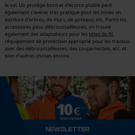
Panier sauvegardé
le sol. Un protège-bord et d'écorce pliable peut
Salutation personnelle
également s'avérer très pratique pour les zones en
Géo-IP et détection des
bordure d'arbres, de murs, de poteaux, etc. Parmi les
utilisateurs
accessoires pour débroussailleuses, on trouve
Vidéos YouTube
également des adaptateurs pour les
têtes de fil
,
l'équipement de protection approprié pour les travaux
Google Maps
avec des débroussailleuses, des coupe-herbes, etc. et
Prise de contact par chat
bien d'autres choses encore.
Cookies marketing
Google Global Site Tag
Microsoft Advertising Universal
Event Tracking
Newsletter
Facebook Pixel