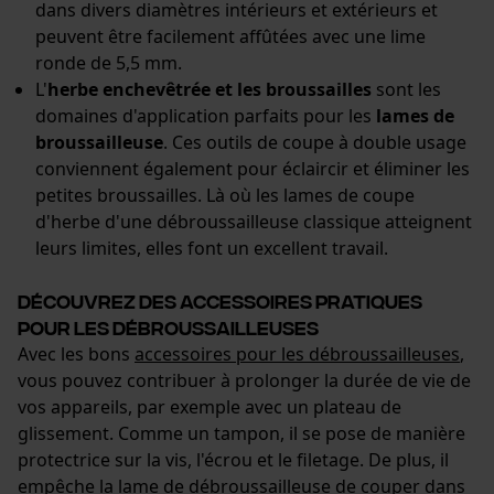
Cookies statistiques
dans divers diamètres intérieurs et extérieurs et
peuvent être facilement affûtées avec une lime
ronde de 5,5 mm.
L'
herbe enchevêtrée et les broussailles
sont les
domaines d'application parfaits pour les
lames de
Econda Analytics
broussailleuse
. Ces outils de coupe à double usage
Mouseflow Web Analytics Tool
conviennent également pour éclaircir et éliminer les
petites broussailles. Là où les lames de coupe
Fact-Finder Tracking
d'herbe d'une débroussailleuse classique atteignent
leurs limites, elles font un excellent travail.
Cookies de performance et de
Découvrez des accessoires pratiques
fonctionnalité
pour les débroussailleuses
Avec les bons
accessoires pour les débroussailleuses
,
vous pouvez contribuer à prolonger la durée de vie de
vos appareils, par exemple avec un plateau de
Loop54 Personalization
glissement. Comme un tampon, il se pose de manière
protectrice sur la vis, l'écrou et le filetage. De plus, il
Page d'accueil personnalisée
empêche la lame de débroussailleuse de couper dans