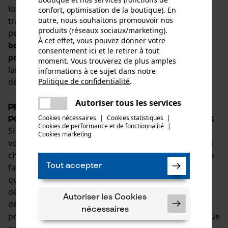
lorsque les débroussailleuses et les coupe-herbes
confort, optimisation de la boutique). En
outre, nous souhaitons promouvoir nos
traditionnels atteignent leurs limites. En plus de la
produits (réseaux sociaux/marketing).
performance individuelle de l'appareil, le choix de la
À cet effet, vous pouvez donner votre
bonne lame de débroussailleuse pour un résultat
consentement ici et le retirer à tout
propre
est crucial. KOX propose un large choix de
moment. Vous trouverez de plus amples
lames de débroussailleuse pour tous les terrains -
informations à ce sujet dans notre
Politique de confidentialité
.
découvrez-les maintenant !
partager
Une erreur s'est produite. Veuillez
Autoriser tous les services
Précis et robustes : Lames de rechange
partager
essayer encore.
Cookies nécessaires
|
Cookies statistiques
|
pour coupe-herbes et débroussailleuses
Cookies de performance et de fonctionnalité
mail
|
Si vous êtes à la recherche de lames adaptées pour
Cookies marketing
votre débroussailleuse, vous pouvez faire votre choix
chez KOX. Les marques de la marque KOX ainsi que le
Tout accepter
fabricant américain Oregon sont réputées pour leur
qualité de premier ordre. Le choix de la lame de
débroussailleuse qui convient le mieux à vos besoins
Autoriser les Cookies
dépend, comme pour les
fils de débroussailleuse
,
nécessaires
principalement de l'utilisation prévue. Étant donné que