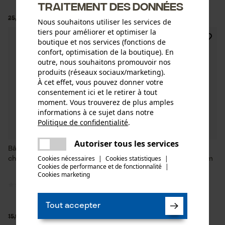
traitement des données
9,90 €*
6,90 €*
25,90 €
17,90 €
Nous souhaitons utiliser les services de
tiers pour améliorer et optimiser la
SALE
SALE
boutique et nos services (fonctions de
confort, optimisation de la boutique). En
outre, nous souhaitons promouvoir nos
produits (réseaux sociaux/marketing).
À cet effet, vous pouvez donner votre
consentement ici et le retirer à tout
moment. Vous trouverez de plus amples
informations à ce sujet dans notre
Politique de confidentialité
.
partager
Une erreur s'est produite. Veuillez
Autoriser tous les services
partager
Bâche de barrage KOX pour la
Filet d'avertissement/de
essayer encore.
Cookies nécessaires
|
Cookies statistiques
|
chasse
signalisation KOX forêt 4 x 1 m
Cookies de performance et de fonctionnalité
mail
|
avec œillets en acier
Cookies marketing
inoxydable
Tout accepter
11,14 €*
69,94 €*
15,90 €
99,90 €