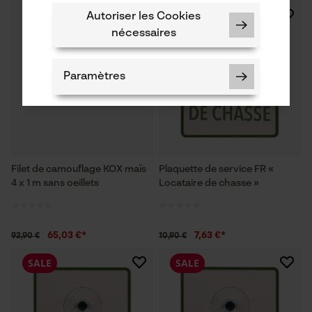
SALE
SALE
Autoriser les Cookies
nécessaires
Paramètres
Cookies nécessaires
Filet de camouflage KOX maïs
Plaquette de service FR «
4 x 1 m sans oeillets
Locataire de chasse »
65,03 €*
7,63 €*
92,90 €
10,90 €
Vérifier linstallation de cookies
SALE
SALE
ID de session
Sauvegarder les préférences
pour traitement des données