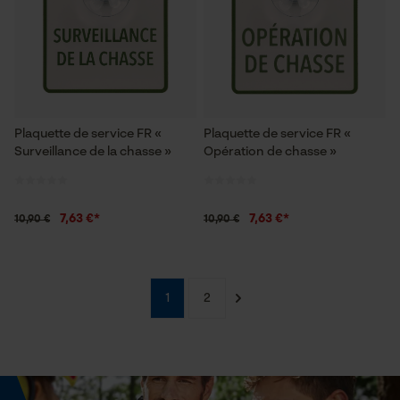
Econda Tag Manager
Cookies statistiques
Plaquette de service FR «
Plaquette de service FR «
Surveillance de la chasse »
Opération de chasse »
Econda Analytics
Mouseflow Web Analytics Tool
7,63 €*
7,63 €*
10,90 €
10,90 €
Fact-Finder Tracking
1
2
Cookies de performance et de
fonctionnalité