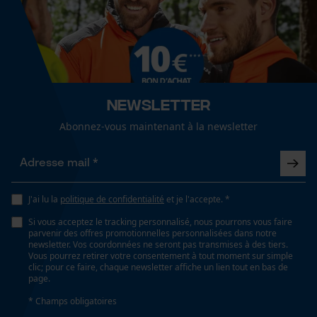
Loop54 Personalization
Page d'accueil personnalisée
Panier sauvegardé
Salutation personnelle
Newsletter
Géo-IP et détection des
utilisateurs
Abonnez-vous maintenant à la newsletter
Vidéos YouTube
Google Maps
Prise de contact par chat
J'ai lu la
politique de confidentialité
et je l'accepte. *
Si vous acceptez le tracking personnalisé, nous pourrons vous faire
parvenir des offres promotionnelles personnalisées dans notre
Cookies marketing
newsletter. Vos coordonnées ne seront pas transmises à des tiers.
Vous pourrez retirer votre consentement à tout moment sur simple
clic; pour ce faire, chaque newsletter affiche un lien tout en bas de
page.
* Champs obligatoires
Google Global Site Tag