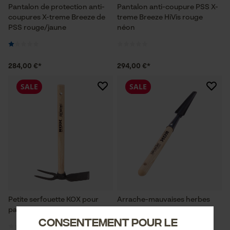
Pantalon de protection anti-
Pantalon anti-coupure PSS X-
coupures X-treme Breeze de
treme Breeze HiVis rouge
PSS rouge/jaune
néon
284,00 €*
294,00 €*
SALE
SALE
Petite serfouette KOX pour
Arrache-mauvaises herbes
parterre surélevé
KOX
Consentement pour le