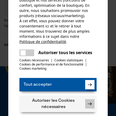
boutique et nos services (fonctions de
confort, optimisation de la boutique). En
outre, nous souhaitons promouvoir nos
produits (réseaux sociaux/marketing).
À cet effet, vous pouvez donner votre
Roue à chaîne à anneaux
consentement ici et le retirer à tout
Iggesund
moment. Vous trouverez de plus amples
informations à ce sujet dans notre
Politique de confidentialité
.
partager
84,90 €*
Une erreur s'est produite. Veuillez
Autoriser tous les services
partager
essayer encore.
Cookies nécessaires
|
Cookies statistiques
|
Cookies de performance et de fonctionnalité
mail
|
Cookies marketing
Tout accepter
Autoriser les Cookies
nécessaires
Newsletter