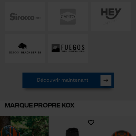
Vérifier linstallation de cookies
ID de session
Sauvegarder les préférences
pour traitement des données
Econda Tag Manager
Cookies statistiques
Découvrir maintenant
Econda Analytics
Marque propre KOX
Mouseflow Web Analytics Tool
Fact-Finder Tracking