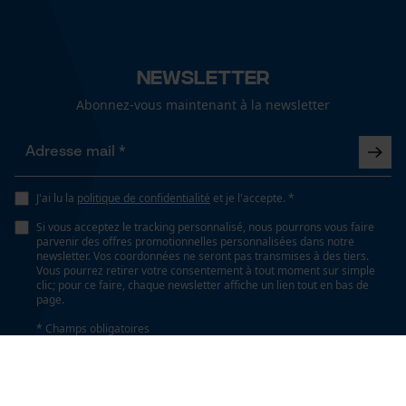
Newsletter
Abonnez-vous maintenant à la newsletter
J'ai lu la
politique de confidentialité
et je l'accepte. *
Si vous acceptez le tracking personnalisé, nous pourrons vous faire
parvenir des offres promotionnelles personnalisées dans notre
newsletter. Vos coordonnées ne seront pas transmises à des tiers.
Vous pourrez retirer votre consentement à tout moment sur simple
clic; pour ce faire, chaque newsletter affiche un lien tout en bas de
page.
* Champs obligatoires
*** Valable à partir d'un montant de 100,- €