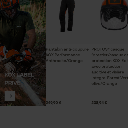
Cookies de performance et de
fonctionnalité
Loop54 Personalization
Pantalon anti-coupure
PROTOS® casque
Page d'accueil personnalisée
KOX Performance
forestier/casque d
Anthracite/Orange
protection KOX Edi
Panier sauvegardé
avec protection
Salutation personnelle
auditive et visière
KOX label
Integral Forest Ver
Géo-IP et détection des
privé
utilisateurs
olive/Orange
Vidéos YouTube
Google Maps
249,90 €
238,94 €
Prise de contact par chat