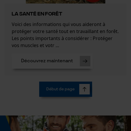
Loop54 Personalization
Page d'accueil personnalisée
LA SANTÉ EN FORÊT
Panier sauvegardé
Voici des informations qui vous aideront à
Salutation personnelle
protéger votre santé tout en travaillant en forêt.
Les points importants à considérer : Protéger
Géo-IP et détection des
utilisateurs
vos muscles et votr ...
Vidéos YouTube
Découvrez maintenant
Google Maps
Prise de contact par chat
Début de page
Cookies marketing
Google Global Site Tag