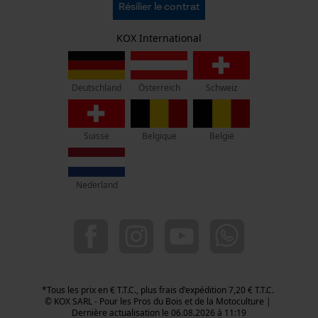
KOX SARL
Résilier le contrat
Politique de confidentialité
Pour les Pros du Bois et de la Motoculture
Retrait
Siège social:
KOX International
Vie privéé
3 Rue Alexandre Volta
67450 Mundolsheim
Pas de magasin !
Österreich
Deutschland
Schweiz
Adresse de retour:
Oregon Tool GmbH
Suisse
Belgique
België
Beim Erlenwäldchen 14/2
71522 Backnang
Allemagne
Nederland
Service clients :
Lundi-Vendredi : 09:00 - 17:00 h
03 55 401 480
06 47 699 322
info-fr@kox.eu
*Tous les prix en € T.T.C., plus frais d'expédition 7,20 € T.T.C.
© KOX SARL - Pour les Pros du Bois et de la Motoculture |
Dernière actualisation le 06.08.2026 à 11:19