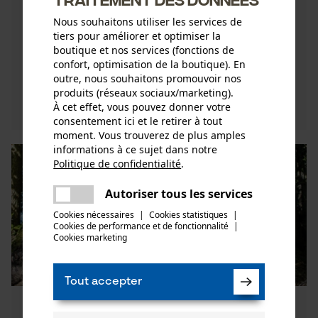
Travailler de manière imprudente dans la forêt
peut causer de graves accidents. Il faut bien
Nous souhaitons utiliser les services de
tiers pour améliorer et optimiser la
entendu éviter de telles circonstances.
boutique et nos services (fonctions de
Découvrez ici les 5 meilleu ...
confort, optimisation de la boutique). En
outre, nous souhaitons promouvoir nos
produits (réseaux sociaux/marketing).
Découvrez maintenant
À cet effet, vous pouvez donner votre
consentement ici et le retirer à tout
moment. Vous trouverez de plus amples
informations à ce sujet dans notre
Politique de confidentialité
.
partager
Une erreur s'est produite. Veuillez
Autoriser tous les services
partager
essayer encore.
Cookies nécessaires
|
Cookies statistiques
|
Cookies de performance et de fonctionnalité
mail
|
Cookies marketing
Tout accepter
Préparation de la saison