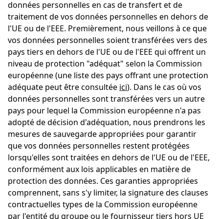
données personnelles en cas de transfert et de
traitement de vos données personnelles en dehors de
l'UE ou de l'EEE. Premièrement, nous veillons à ce que
vos données personnelles soient transférées vers des
pays tiers en dehors de l'UE ou de l'EEE qui offrent un
niveau de protection "adéquat" selon la Commission
Consentement pour le
européenne (une liste des pays offrant une protection
adéquate peut être consultée
ici
). Dans le cas où vos
traitement des données
données personnelles sont transférées vers un autre
Nous souhaitons utiliser les services de
pays pour lequel la Commission européenne n'a pas
tiers pour améliorer et optimiser la
adopté de décision d'adéquation, nous prendrons les
boutique et nos services (fonctions de
mesures de sauvegarde appropriées pour garantir
confort, optimisation de la boutique). En
outre, nous souhaitons promouvoir nos
que vos données personnelles restent protégées
produits (réseaux sociaux/marketing).
lorsqu'elles sont traitées en dehors de l'UE ou de l'EEE,
À cet effet, vous pouvez donner votre
conformément aux lois applicables en matière de
consentement ici et le retirer à tout
protection des données. Ces garanties appropriées
moment. Vous trouverez de plus amples
comprennent, sans s'y limiter, la signature des clauses
informations à ce sujet dans notre
Politique de confidentialité
.
contractuelles types de la Commission européenne
partager
par l'entité du groupe ou le fournisseur tiers hors UE