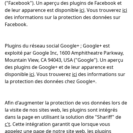
("Facebook"). Un aperçu des plugins de Facebook et
de leur apparence est disponible
ici
. Vous trouverez
ici
des informations sur la protection des données sur
Cookies de performance et de
Facebook.
fonctionnalité
Plugins du réseau social Google+ ; Google+ est
exploité par Google Inc, 1600 Amphitheatre Parkway,
Loop54 Personalization
Mountain View, CA 94043, USA ("Google"). Un aperçu
des plugins de Google+ et de leur apparence est
Page d'accueil personnalisée
disponible
ici
. Vous trouverez
ici
des informations sur
Panier sauvegardé
la protection des données chez Google+.
Salutation personnelle
Géo-IP et détection des
utilisateurs
Afin d'augmenter la protection de vos données lors de
Vidéos YouTube
la visite de nos sites web, les plugins sont intégrés
dans la page en utilisant la solution dite "Shariff" de
Google Maps
c't
. Cette intégration garantit que lorsque vous
Prise de contact par chat
appelez une page de notre site web, les plugins