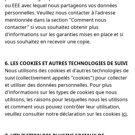
Une erreur s'est produite. Veuillez
Autoriser tous les services
ou EEE avec lequel nous partageons vos données
partager
essayer encore.
Cookies nécessaires
|
Cookies statistiques
|
personnelles. Veuillez nous contacter à l'adresse
Cookies de performance et de fonctionnalité
mail
|
mentionnée dans la section "Comment nous
Cookies marketing
contacter" si vous souhaitez obtenir plus
d'informations sur les garanties mises en place et si
Tout accepter
vous souhaitez en recevoir une copie.
Autoriser les Cookies
6. LES COOKIES ET AUTRES TECHNOLOGIES DE SUIVI
nécessaires
Nous utilisons des cookies et d'autres technologies de
suivi (collectivement appelés "cookies") pour collecter
et utiliser des données personnelles. Pour plus
Paramètres
d'informations sur les types de cookies que nous
utilisons, les raisons pour lesquelles nous les utilisons
et comment vous pouvez contrôler leur utilisation,
veuillez consulter notre déclaration sur les cookies
ici
.
Cookies nécessaires