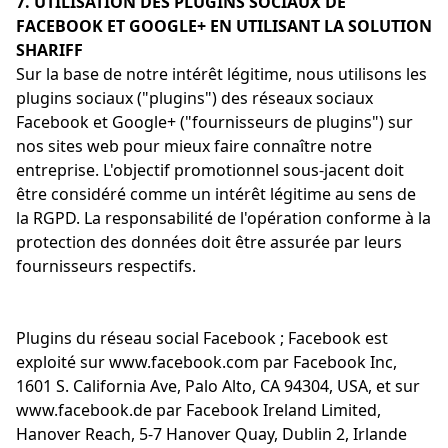
7. UTILISATION DES PLUGINS SOCIAUX DE
FACEBOOK ET GOOGLE+ EN UTILISANT LA SOLUTION
SHARIFF
Vérifier linstallation de cookies
Sur la base de notre intérêt légitime, nous utilisons les
plugins sociaux ("plugins") des réseaux sociaux
ID de session
Facebook et Google+ ("fournisseurs de plugins") sur
Sauvegarder les préférences
nos sites web pour mieux faire connaître notre
pour traitement des données
entreprise. L'objectif promotionnel sous-jacent doit
Econda Tag Manager
être considéré comme un intérêt légitime au sens de
la RGPD. La responsabilité de l'opération conforme à la
protection des données doit être assurée par leurs
Cookies statistiques
fournisseurs respectifs.
Plugins du réseau social Facebook ; Facebook est
exploité sur www.facebook.com par Facebook Inc,
Econda Analytics
1601 S. California Ave, Palo Alto, CA 94304, USA, et sur
Mouseflow Web Analytics Tool
www.facebook.de par Facebook Ireland Limited,
Hanover Reach, 5-7 Hanover Quay, Dublin 2, Irlande
Fact-Finder Tracking