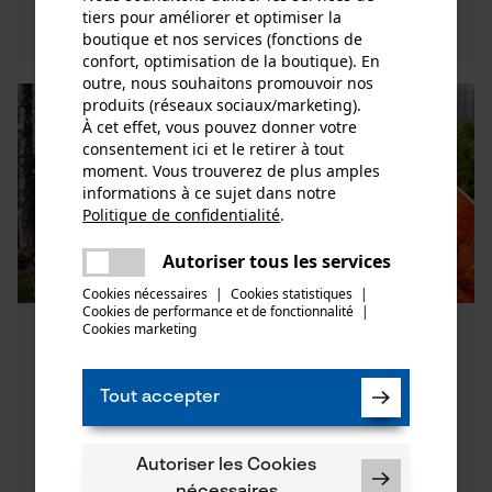
Découvrez maintenant
tiers pour améliorer et optimiser la
boutique et nos services (fonctions de
confort, optimisation de la boutique). En
outre, nous souhaitons promouvoir nos
produits (réseaux sociaux/marketing).
À cet effet, vous pouvez donner votre
consentement ici et le retirer à tout
moment. Vous trouverez de plus amples
informations à ce sujet dans notre
Politique de confidentialité
.
partager
Une erreur s'est produite. Veuillez
Autoriser tous les services
partager
essayer encore.
Cookies nécessaires
|
Cookies statistiques
|
Cookies de performance et de fonctionnalité
mail
|
Cookies marketing
5 faits relatifs au dépérissement des
forêts 2.0 en Europe – et que
pouvons-nous faire à ce sujet ?
Tout accepter
Les forêts européennes n’ont jamais été aussi
mal en point. Vous découvrirez ici les faits les
Autoriser les Cookies
plus importants concernant le dépérissement
nécessaires