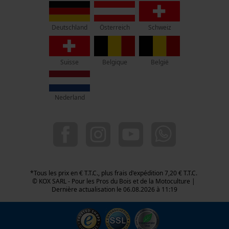
3 Rue Alexandre Volta
67450 Mundolsheim
Pas de magasin !
Österreich
Deutschland
Schweiz
Adresse de retour:
Oregon Tool GmbH
Suisse
Belgique
België
Beim Erlenwäldchen 14/2
71522 Backnang
Allemagne
Nederland
Service clients :
Lundi-Vendredi : 09:00 - 17:00 h
03 55 401 480
06 47 699 322
info-fr@kox.eu
*Tous les prix en € T.T.C., plus frais d'expédition 7,20 € T.T.C.
© KOX SARL - Pour les Pros du Bois et de la Motoculture |
Dernière actualisation le 06.08.2026 à 11:19