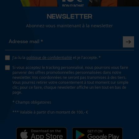
Page d'accueil personnalisée
Panier sauvegardé
Newsletter
Salutation personnelle
Abonnez-vous maintenant à la newsletter
Géo-IP et détection des
utilisateurs
Vidéos YouTube
Google Maps
J'ai lu la
politique de confidentialité
et je l'accepte. *
Prise de contact par chat
Si vous acceptez le tracking personnalisé, nous pourrons vous faire
parvenir des offres promotionnelles personnalisées dans notre
newsletter. Vos coordonnées ne seront pas transmises à des tiers.
Vous pourrez retirer votre consentement à tout moment sur simple
clic; pour ce faire, chaque newsletter affiche un lien tout en bas de
Cookies marketing
page.
* Champs obligatoires
*** Valable à partir d'un montant de 100,- €
Google Global Site Tag
Microsoft Advertising Universal
Event Tracking