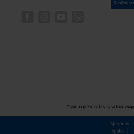
Résilier le
*Tous les prix en € T.T.C., plus frais d'exp
Mentions
légales