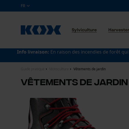
FR
Sylviculture
Harveste
Info livraison:
En raison des incendies de forêt qui
Guide pratique
Motoculture
Vêtements de jardin
Vêtements de jardin