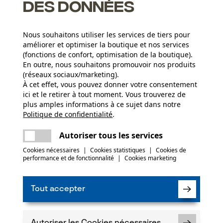
des données
Nous souhaitons utiliser les services de tiers pour
améliorer et optimiser la boutique et nos services
(fonctions de confort, optimisation de la boutique).
N
En outre, nous souhaitons promouvoir nos produits
(réseaux sociaux/marketing).
À cet effet, vous pouvez donner votre consentement
Abonnez-vo
ici et le retirer à tout moment. Vous trouverez de
plus amples informations à ce sujet dans notre
Politique de confidentialité
partager
.
Une erreur s'est produite. Veuillez essayer
encore.
mail
Autoriser tous les services
J'ai lu la
politique
Cookies nécessaires
|
Cookies statistiques
|
Cookies de
performance et de fonctionnalité
|
Cookies marketing
Si vous acceptez 
faire parvenir d
notre newsletter
des tiers. Vous p
Tout accepter
moment sur simple
un lien tout en b
* Champs obligat
Autoriser les Cookies nécessaires