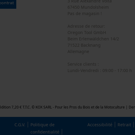
3 Rue Alexandre Volta
 contrat
67450 Mundolsheim
Cookies statistiques
Pas de magasin !
Adresse de retour:
Oregon Tool GmbH
Beim Erlenwäldchen 14/2
Econda Analytics
71522 Backnang
Allemagne
Mouseflow Web Analytics Tool
Fact-Finder Tracking
Service clients :
Lundi-Vendredi : 09:00 - 17:00 h
Cookies de performance et de
fonctionnalité
édition 7,20 € T.T.C.
© KOX SARL - Pour les Pros du Bois et de la Motoculture |
Der
Loop54 Personalization
C.G.V.
Politique de
Accessibilité
Retrait
Page d'accueil personnalisée
confidentialité