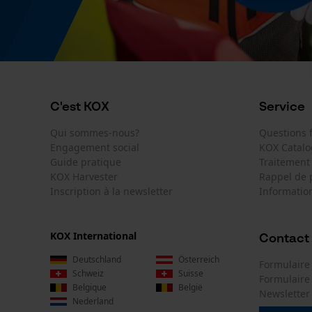
C'est KOX
Service
Qui sommes-nous?
Questions
Engagement social
KOX Catal
Guide pratique
Traitement
KOX Harvester
Rappel de 
Inscription à la newsletter
Information
KOX International
Contact
Deutschland
Österreich
Formulaire
Schweiz
Suisse
Formulair
Belgique
België
Newsletter
Nederland