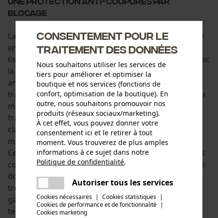
Une protection anti-coupures par
blocage
Consentement pour le
La protection anti-coupures à effet bloquant consiste
en un coussin composé de plusieurs couches de fils
traitement des données
tissés, très résistants. Si la chaîne vient en contact avec
Nous souhaitons utiliser les services de
la protection anti-coupures, les dents de la chaîne
tiers pour améliorer et optimiser la
arrachent les fils de la protection qui seront alors
boutique et nos services (fonctions de
confort, optimisation de la boutique). En
transportés vers l'entraînement de la chaîne. De cette
outre, nous souhaitons promouvoir nos
manière, la chaîne sera stoppée en l'espace d'une
produits (réseaux sociaux/marketing).
fraction de seconde. La protection anti-coupures de
À cet effet, vous pouvez donner votre
classe 1 freine une tronçonneuse avec une vitesse
consentement ici et le retirer à tout
maximale de rotation de chaîne de 20m/seconde.
moment. Vous trouverez de plus amples
informations à ce sujet dans notre
Cependant, ce dont nombre de personne ne sont pas
Politique de confidentialité
.
conscients : la protection n'est assurée que lorsque le
partager
doigt ne presse plus la gâchette et que la
Une erreur s'est produite. Veuillez
Autoriser tous les services
partager
tronçonneuse est en fin de course. Si on scie à plein
essayer encore.
Cookies nécessaires
|
Cookies statistiques
|
gaz dans un pantalon anti-coupures un arrêt "juste à
Cookies de performance et de fonctionnalité
mail
|
temps" n'est pas possible. Mais même dans ce cas, la
Cookies marketing