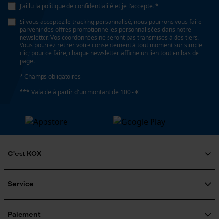
J'ai lu la
politique de confidentialité
et je l'accepte. *
Si vous acceptez le tracking personnalisé, nous pourrons vous faire
parvenir des offres promotionnelles personnalisées dans notre
newsletter. Vos coordonnées ne seront pas transmises à des tiers.
Vous pourrez retirer votre consentement à tout moment sur simple
clic; pour ce faire, chaque newsletter affiche un lien tout en bas de
page.
* Champs obligatoires
*** Valable à partir d'un montant de 100,- €
C'est KOX
Qui sommes-nous?
Engagement social
Service
Guide pratique
Questions fréquemment posées
KOX Harvester
KOX Catalogue
Inscription à la newsletter
Paiement