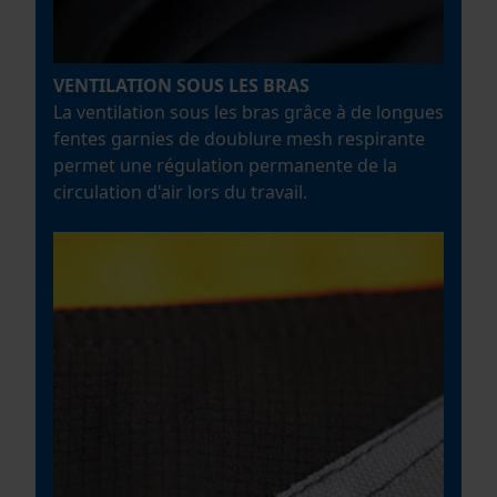
Loop54 Personalization
Page d'accueil personnalisée
VENTILATION SOUS LES BRAS
Panier sauvegardé
La ventilation sous les bras grâce à de longues
Salutation personnelle
fentes garnies de doublure mesh respirante
Géo-IP et détection des
permet une régulation permanente de la
utilisateurs
circulation d'air lors du travail.
Vidéos YouTube
Google Maps
Prise de contact par chat
Cookies marketing
Google Global Site Tag