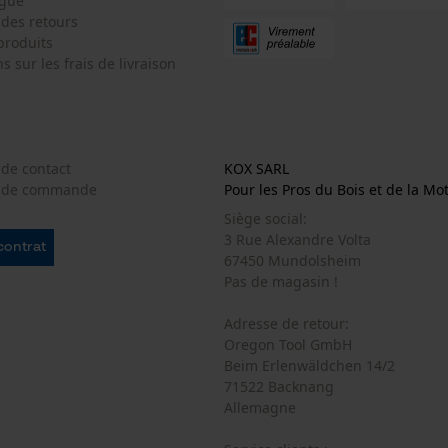
ogue
 des retours
produits
Econda Analytics
s sur les frais de livraison
Mouseflow Web Analytics Tool
Fact-Finder Tracking
 de contact
KOX SARL
Cookies de performance et de
e de commande
Pour les Pros du Bois et de la Mo
fonctionnalité
Siège social:
3 Rue Alexandre Volta
 contrat
67450 Mundolsheim
Pas de magasin !
Loop54 Personalization
Adresse de retour:
Page d'accueil personnalisée
Oregon Tool GmbH
Panier sauvegardé
Beim Erlenwäldchen 14/2
71522 Backnang
Salutation personnelle
Allemagne
Géo-IP et détection des utilisateurs