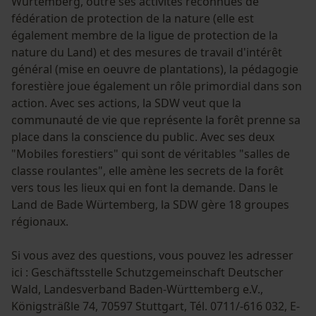
Würtemberg, outre ses activités reconnues de
Salutation personnelle
fédération de protection de la nature (elle est
Géo-IP et détection des
également membre de la ligue de protection de la
utilisateurs
nature du Land) et des mesures de travail d'intérêt
Vidéos YouTube
général (mise en oeuvre de plantations), la pédagogie
forestière joue également un rôle primordial dans son
Google Maps
action. Avec ses actions, la SDW veut que la
Prise de contact par chat
communauté de vie que représente la forêt prenne sa
place dans la conscience du public. Avec ses deux
"Mobiles forestiers" qui sont de véritables "salles de
Cookies marketing
classe roulantes", elle amène les secrets de la forêt
vers tous les lieux qui en font la demande. Dans le
Land de Bade Würtemberg, la SDW gère 18 groupes
régionaux.
Google Global Site Tag
Si vous avez des questions, vous pouvez les adresser
Microsoft Advertising Universal
Event Tracking
ici : Geschäftsstelle Schutzgemeinschaft Deutscher
Wald, Landesverband Baden-Württemberg e.V.,
Facebook Pixel
Königsträßle 74, 70597 Stuttgart, Tél. 0711/-616 032, E-
Survicate