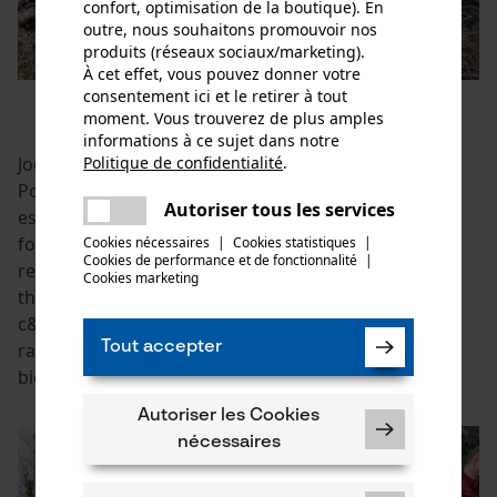
confort, optimisation de la boutique). En
outre, nous souhaitons promouvoir nos
produits (réseaux sociaux/marketing).
À cet effet, vous pouvez donner votre
consentement ici et le retirer à tout
moment. Vous trouverez de plus amples
informations à ce sujet dans notre
Politique de confidentialité
.
Jochen Weber, gérant de la Oregon Tool GmbH - KOX
partager
Pour les Pros du Bois et de la Motoculture à Fellbach
Une erreur s'est produite. Veuillez
Autoriser tous les services
est tout aussi enthousiaste : "En tant qu'entreprise
partager
essayer encore.
fortement liée à la forêt, nous voulons agir en acteur
Cookies nécessaires
|
Cookies statistiques
|
Cookies de performance et de fonctionnalité
mail
|
responsable dans notre région fortement boisée. Le
Cookies marketing
thème de la durabilité nous tient particulièrement à
c&#338;ur. Tout comme les arbres, nous avons nos
Tout accepter
racines dans cette région et voulons participer au
bien-être général".
Autoriser les Cookies
nécessaires