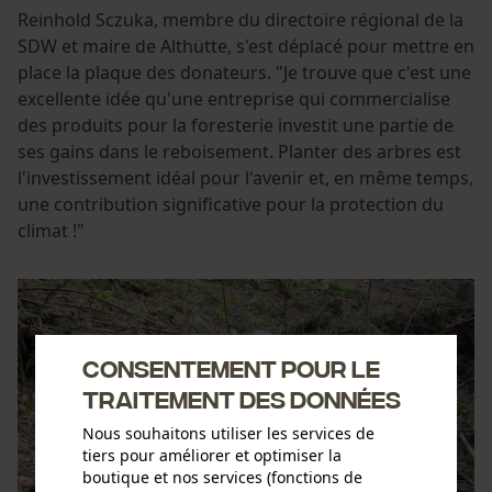
Reinhold Sczuka, membre du directoire régional de la
SDW et maire de Althütte, s'est déplacé pour mettre en
place la plaque des donateurs. "Je trouve que c'est une
excellente idée qu'une entreprise qui commercialise
des produits pour la foresterie investit une partie de
ses gains dans le reboisement. Planter des arbres est
l'investissement idéal pour l'avenir et, en même temps,
une contribution significative pour la protection du
climat !"
Consentement pour le
traitement des données
Nous souhaitons utiliser les services de
tiers pour améliorer et optimiser la
boutique et nos services (fonctions de