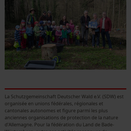
Econda Analytics
Mouseflow Web Analytics Tool
Fact-Finder Tracking
Cookies de performance et de
fonctionnalité
La Schutzgemeinschaft Deutscher Wald e.V. (SDW) est
organisée en unions fédérales, régionales et
Loop54 Personalization
cantonales autonomes et figure parmi les plus
anciennes organisations de protection de la nature
Page d'accueil personnalisée
d'Allemagne. Pour la fédération du Land de Bade-
Panier sauvegardé