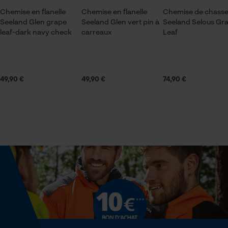
Échancrure du col
Chemise en flanelle
Chemise en flanelle
Chemise de chass
col chemise
Seeland Glen grape
Seeland Glen vert pin à
Seeland Selous Gr
leaf-dark navy check
carreaux
Leaf
Econda Analytics
Secteur
Mouseflow Web Analytics Tool
sylviculture, En plein air, jardinage et aménagement
Fact-Finder Tracking
paysager, Viticulture, agriculture
49,90 €
49,90 €
74,90 €
Cookies de performance et de
Sexe
unisexe
fonctionnalité
Saison
Automne/hiver
Loop54 Personalization
Page d'accueil personnalisée
Optique/motif
Panier sauvegardé
à carreaux
Salutation personnelle