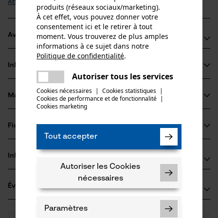
Afficher plus
produits (réseaux sociaux/marketing).
À cet effet, vous pouvez donner votre
consentement ici et le retirer à tout
moment. Vous trouverez de plus amples
Avantages du produit
informations à ce sujet dans notre
Politique de confidentialité
.
Flanelle de coton douce et robuste pour un confort élevé
partager
Informations sur le produit
et une longue durée de vie
Une erreur s'est produite. Veuillez
Autoriser tous les services
partager
Plis d’aisance au dos pour une meilleure liberté de
essayer encore.
Cookies nécessaires
|
Cookies statistiques
|
mouvement lors du tir
Matériau & entretien
Cookies de performance et de fonctionnalité
mail
|
Détails du produit
Cookies marketing
Motif à carreaux intemporel et détails élégants complètent
le design classique
Type de manche
Fiches techniques
Matériau
manches longues
Tout accepter
Fiche de données de sécurité du produit (PDF)
Type de matériau
Informations fabricant
Flanelle, Coton
Autoriser les Cookies
Type dactivité
Outfit International A/S
Travailler, Randonnée, Camper, Chasser, Tirer
nécessaires
Évaluations
(0)
Greve Main 10
Matériau principal
2670 Greve, Danemark
Fibres naturelles
Paramètres
E-mail: info@outfitinternational.com
Groupe dâge