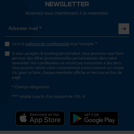
Newsletter
Géo-IP et détection des
utilisateurs
Abonnez-vous maintenant à la newsletter
Ajustement
Vidéos YouTube
Regular Fit
Google Maps
Prise de contact par chat
Type de poche
J'ai lu la
politique de confidentialité
et je l'accepte. *
poche poitrine
Si vous acceptez le tracking personnalisé, nous pourrons vous faire
parvenir des offres promotionnelles personnalisées dans notre
Cookies marketing
newsletter. Vos coordonnées ne seront pas transmises à des tiers.
Vous pourrez retirer votre consentement à tout moment sur simple
Confort
clic; pour ce faire, chaque newsletter affiche un lien tout en bas de
confortable, doux
page.
* Champs obligatoires
Google Global Site Tag
*** Valable à partir d'un montant de 100,- €
Conditions météorologiques
Microsoft Advertising Universal
Event Tracking
nuageux et frais, froid et glacé
Facebook Pixel
Survicate
Spécifications techniques