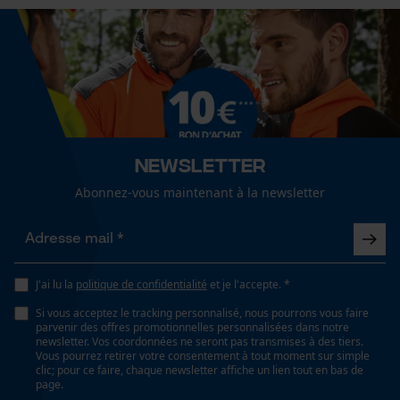
Sexe
unisexe
Fact-Finder Tracking
Saison
Cookies de performance et de
Articles pour toute l'année
fonctionnalité
Newsletter
Optique/motif
bicolore
Abonnez-vous maintenant à la newsletter
Loop54 Personalization
Page d'accueil personnalisée
Type de poche
Panier sauvegardé
poches à fermeture éclair, poche poitrine, poches
J'ai lu la
politique de confidentialité
et je l'accepte. *
repose-mains, poches de glissement, poches
Salutation personnelle
latérales
Si vous acceptez le tracking personnalisé, nous pourrons vous faire
Géo-IP et détection des
parvenir des offres promotionnelles personnalisées dans notre
utilisateurs
newsletter. Vos coordonnées ne seront pas transmises à des tiers.
Vous pourrez retirer votre consentement à tout moment sur simple
Vidéos YouTube
clic; pour ce faire, chaque newsletter affiche un lien tout en bas de
Conditions météorologiques
page.
Google Maps
dégagé et doux, temps changeant, temps modéré