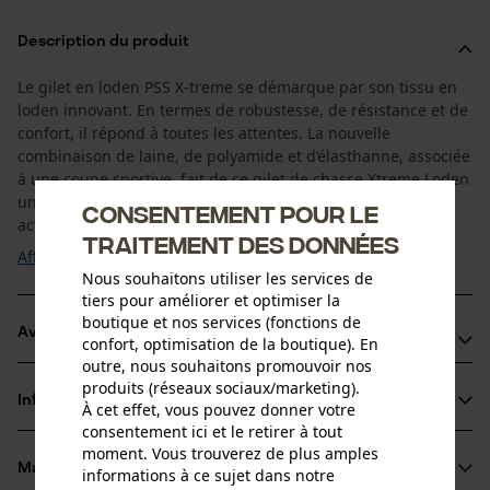
Description du produit
Le gilet en loden PSS X-treme se démarque par son tissu en
loden innovant. En termes de robustesse, de résistance et de
confort, il répond à toutes les attentes. La nouvelle
combinaison de laine, de polyamide et d’élasthanne, associée
à une coupe sportive, fait de ce gilet de chasse Xtreme Loden
un vêtement extrêmement confortable pour toutes les
Consentement pour le
activités de plein air et de ...
traitement des données
Afficher plus
Nous souhaitons utiliser les services de
tiers pour améliorer et optimiser la
boutique et nos services (fonctions de
Avantages du produit
confort, optimisation de la boutique). En
outre, nous souhaitons promouvoir nos
Silencieux, résiste au vent et à l’eau
produits (réseaux sociaux/marketing).
Informations sur le produit
À cet effet, vous pouvez donner votre
Très résistant grâce au loden
consentement ici et le retirer à tout
Fonction chauffante même quand l’accessoire est humide
moment. Vous trouverez de plus amples
Matériau & entretien
informations à ce sujet dans notre
Détails du produit