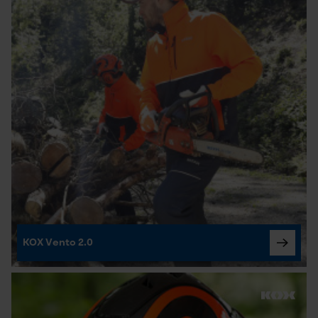
Cookies nécessaires
Vérifier linstallation de cookies
ID de session
Sauvegarder les préférences
pour traitement des données
Econda Tag Manager
KOX Vento 2.0
Cookies statistiques