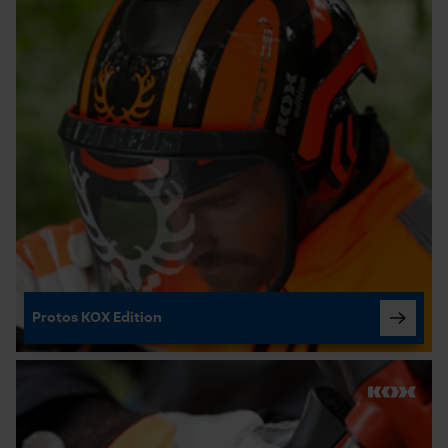
Econda Analytics
Mouseflow Web Analytics Tool
Fact-Finder Tracking
Cookies de performance et de
fonctionnalité
Loop54 Personalization
Protos KOX Edition
Page d'accueil personnalisée
Panier sauvegardé
Salutation personnelle
Géo-IP et détection des
utilisateurs