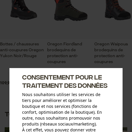
Bottes / chaussures
Oregon Fiordland
Oregon Waipoua
anti-coupures Oregon
brodequins de
brodequins de
Yukon Noir/Rouge
protection anti-
protection anti-
coupures
coupures
Consentement pour le
109,90 €
189,90 €
139,90 €
traitement des données
Nous souhaitons utiliser les services de
tiers pour améliorer et optimiser la
boutique et nos services (fonctions de
confort, optimisation de la boutique). En
Tous les styles en aperçu
outre, nous souhaitons promouvoir nos
produits (réseaux sociaux/marketing).
À cet effet, vous pouvez donner votre