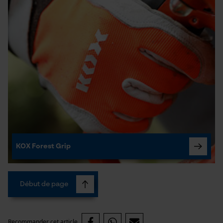
Vidéos YouTube
Google Maps
Prise de contact par chat
Cookies marketing
Google Global Site Tag
Microsoft Advertising Universal
KOX Forest Grip
Event Tracking
Facebook Pixel
Survicate
Début de page
Recommander cet article