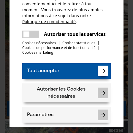
consentement ici et le retirer à tout
moment. Vous trouverez de plus amples
informations à ce sujet dans notre
Politique de confidentialité
.
partager
Une erreur s'est produite. Veuillez
Autoriser tous les services
partager
essayer encore.
Cookies nécessaires
|
Cookies statistiques
|
Cookies de performance et de fonctionnalité
mail
|
Cookies marketing
Tout accepter
Autoriser les Cookies
nécessaires
KOX Mistral 2.0
Paramètres