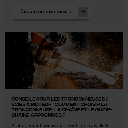
Loop54 Personalization
Page d'accueil personnalisée
Découvrez maintenant
Panier sauvegardé
Salutation personnelle
Géo-IP et détection des
utilisateurs
Vidéos YouTube
Google Maps
Prise de contact par chat
Cookies marketing
Conseils pour les tronçonneuses /
scies à moteur : comment choisir la
tronçonneuse, la chaîne et le guide-
chaîne appropriés ?
Google Global Site Tag
Pratiquement aucun autre outil ne travaille le
Microsoft Advertising Universal