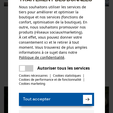
Nous souhaitons utiliser les services de
tiers pour améliorer et optimiser la
Le début de la saison forestière: la
boutique et nos services (fonctions de
bonne préparation
confort, optimisation de la boutique). En
outre, nous souhaitons promouvoir nos
Date de sortie:
19.09.2019 00:00
produits (réseaux sociaux/marketing).
L'été touche à sa fin et le début de la saison
À cet effet, vous pouvez donner votre
consentement ici et le retirer à tout
forestière approche à grands pas. Afin que vous
moment. Vous trouverez de plus amples
puissiez bien commencer, votre équipement doit
informations à ce sujet dans notre
toujours être prêt ...
Politique de confidentialité
.
partager
Une erreur s'est produite. Veuillez
Autoriser tous les services
Découvrez maintenant
partager
essayer encore.
Cookies nécessaires
|
Cookies statistiques
|
Cookies de performance et de fonctionnalité
mail
|
Cookies marketing
Tout accepter