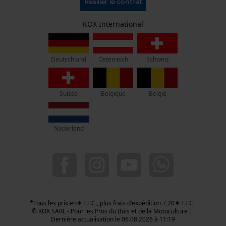
Résilier le contrat
Politique de confidentialité
Pour les Pros du Bois et de la Motoculture
Retrait
Siège social:
KOX International
Vie privéé
3 Rue Alexandre Volta
67450 Mundolsheim
Pas de magasin !
Österreich
Deutschland
Schweiz
Adresse de retour:
Oregon Tool GmbH
Suisse
Belgique
België
Beim Erlenwäldchen 14/2
71522 Backnang
Allemagne
Nederland
Service clients :
Lundi-Vendredi : 09:00 - 17:00 h
03 55 401 480
06 47 699 322
info-fr@kox.eu
*Tous les prix en € T.T.C., plus frais d'expédition 7,20 € T.T.C.
© KOX SARL - Pour les Pros du Bois et de la Motoculture |
Dernière actualisation le 06.08.2026 à 11:19