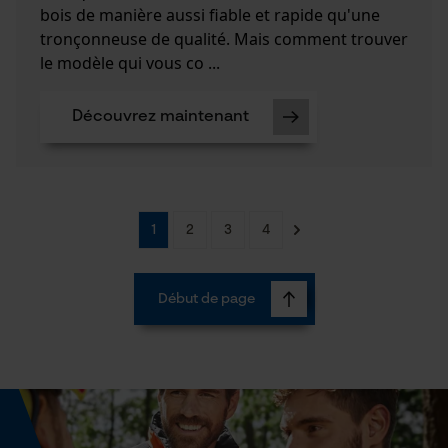
bois de manière aussi fiable et rapide qu'une
Event Tracking
tronçonneuse de qualité. Mais comment trouver
Facebook Pixel
le modèle qui vous co ...
Survicate
Découvrez maintenant
1
2
3
4
Début de page