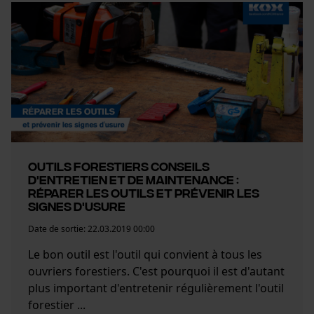
Cookies statistiques
Econda Analytics
Mouseflow Web Analytics Tool
Outils forestiers Conseils
Fact-Finder Tracking
d'entretien et de maintenance :
Réparer les outils et prévenir les
signes d'usure
Date de sortie:
22.03.2019 00:00
Cookies de performance et de
fonctionnalité
Le bon outil est l'outil qui convient à tous les
ouvriers forestiers. C'est pourquoi il est d'autant
plus important d'entretenir régulièrement l'outil
forestier ...