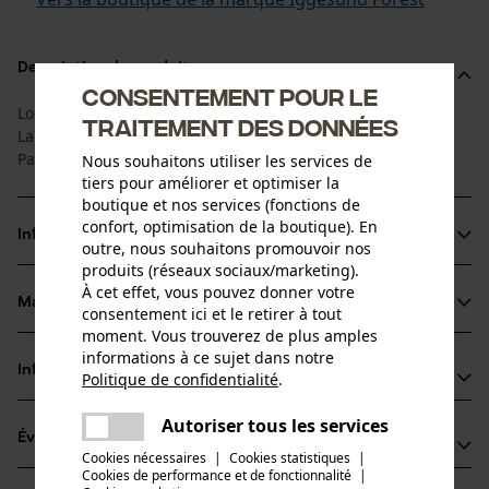
Description du produit
Consentement pour le
Longueur du guide : 130 cm
traitement des données
Largeur de la rainure : 3.0mm
Pas : 3/4".
Nous souhaitons utiliser les services de
tiers pour améliorer et optimiser la
boutique et nos services (fonctions de
confort, optimisation de la boutique). En
Informations sur le produit
outre, nous souhaitons promouvoir nos
produits (réseaux sociaux/marketing).
À cet effet, vous pouvez donner votre
Matériau & entretien
consentement ici et le retirer à tout
Détails du produit
moment. Vous trouverez de plus amples
informations à ce sujet dans notre
Type dactivité
Informations fabricant
Politique de confidentialité
.
Matériau
Scier
partager
Une erreur s'est produite. Veuillez
Iggesund Forest AB
Autoriser tous les services
Matériau principal
partager
Évaluations
(0)
essayer encore.
Påbodavägen 4
Acier
Cookies nécessaires
|
Cookies statistiques
|
Groupe dâge
82495 Strömsbruk, Suède
Cookies de performance et de fonctionnalité
mail
|
adulte