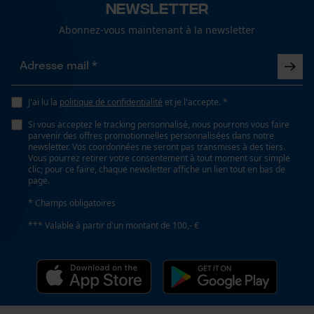
Cookies de performance et de
Newsletter
fonctionnalité
Abonnez-vous maintenant à la newsletter
Coupe en biais
Non
Loop54 Personalization
J'ai lu la
politique de confidentialité
et je l'accepte. *
Tension de chaîne sans outil
Page d'accueil personnalisée
Si vous acceptez le tracking personnalisé, nous pourrons vous faire
Non
Panier sauvegardé
parvenir des offres promotionnelles personnalisées dans notre
newsletter. Vos coordonnées ne seront pas transmises à des tiers.
Salutation personnelle
Vous pourrez retirer votre consentement à tout moment sur simple
clic; pour ce faire, chaque newsletter affiche un lien tout en bas de
Géo-IP et détection des
Remplacement de chaîne sans outil
page.
utilisateurs
Non
* Champs obligatoires
Vidéos YouTube
*** Valable à partir d'un montant de 100,- €
Google Maps
Énergie & performance
Prise de contact par chat
Indicateur de capacité de la batterie
Non
Cookies marketing