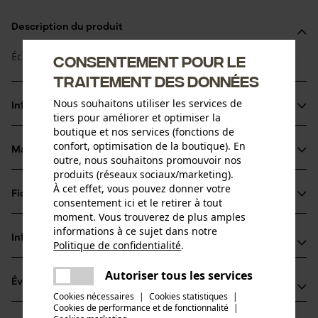
Description du produit
Écrou de verrouillage JIC, cône 37°.
Consentement pour le
traitement des données
Nous souhaitons utiliser les services de
Informations sur le produit
tiers pour améliorer et optimiser la
boutique et nos services (fonctions de
confort, optimisation de la boutique). En
Matériau & entretien
outre, nous souhaitons promouvoir nos
Détails du produit
produits (réseaux sociaux/marketing).
À cet effet, vous pouvez donner votre
Groupe dâge
Fiches techniques
consentement ici et le retirer à tout
Matériau
adulte
moment. Vous trouverez de plus amples
Fiche de données de sécurité du produit (PDF)
informations à ce sujet dans notre
Matériau principal
Informations fabricant
Politique de confidentialité
.
Acier au carbone
partager
Nombre de pièces
Fabricant
Une erreur s'est produite. Veuillez
1 pcs
Autoriser tous les services
partager
Évaluations
(0)
Hydro Holding Spa
essayer encore.
Cookies nécessaires
|
Cookies statistiques
|
Composition du matériau
Via Provinciale Nord 26A
Cookies de performance et de fonctionnalité
mail
|
Acier au carbone