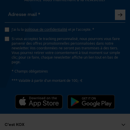
Cookies de performance et de
Énergie & performance
fonctionnalité
Indicateur de capacité de la batterie
Non
J'ai lu la
politique de confidentialité
et je l'accepte. *
Loop54 Personalization
Si vous acceptez le tracking personnalisé, nous pourrons vous faire
Batterie incluse
parvenir des offres promotionnelles personnalisées dans notre
Page d'accueil personnalisée
Batterie/piles non incluses
newsletter. Vos coordonnées ne seront pas transmises à des tiers.
Vous pourrez retirer votre consentement à tout moment sur simple
Panier sauvegardé
clic; pour ce faire, chaque newsletter affiche un lien tout en bas de
page.
Salutation personnelle
Fonction powerbank
* Champs obligatoires
Géo-IP et détection des
Non
utilisateurs
*** Valable à partir d'un montant de 100,- €
Vidéos YouTube
Google Maps
Modèle & collection
Prise de contact par chat
Nom du modèle
5043
C'est KOX
Cookies marketing