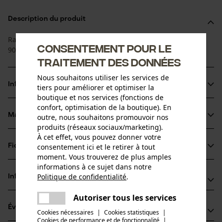
Description du produit
Raccord à sertir BSP DKR 90°- BSP écrou de raccordement
Consentement pour le
90°, cône 60°.
traitement des données
Nous souhaitons utiliser les services de
Informations sur le produit
tiers pour améliorer et optimiser la
boutique et nos services (fonctions de
confort, optimisation de la boutique). En
Matériau & entretien
outre, nous souhaitons promouvoir nos
Détails du produit
produits (réseaux sociaux/marketing).
À cet effet, vous pouvez donner votre
Groupe dâge
consentement ici et le retirer à tout
Fiches techniques
Matériau
adulte
moment. Vous trouverez de plus amples
Fiche de données de sécurité du produit (PDF)
informations à ce sujet dans notre
Matériau principal
Politique de confidentialité
.
Informations fabricant
partager
Acier au carbone
Nombre de pièces
Une erreur s'est produite. Veuillez
Autoriser tous les services
Fabricant
1 pcs
partager
essayer encore.
Évaluations
(0)
Hydro Holding Spa
Cookies nécessaires
|
Cookies statistiques
|
Composition du matériau
Cookies de performance et de fonctionnalité
mail
|
Via Provinciale Nord 26A