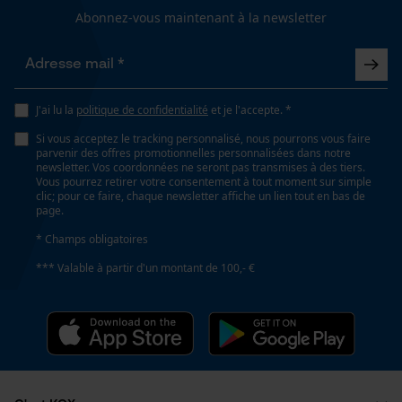
Cookies de performance et de
Abonnez-vous maintenant à la newsletter
Remplacement de chaîne sans outil
fonctionnalité
Non
Énergie & performance
J'ai lu la
politique de confidentialité
et je l'accepte. *
Loop54 Personalization
Si vous acceptez le tracking personnalisé, nous pourrons vous faire
Indicateur de capacité de la batterie
Page d'accueil personnalisée
parvenir des offres promotionnelles personnalisées dans notre
Non
newsletter. Vos coordonnées ne seront pas transmises à des tiers.
Panier sauvegardé
Vous pourrez retirer votre consentement à tout moment sur simple
clic; pour ce faire, chaque newsletter affiche un lien tout en bas de
Salutation personnelle
page.
Géo-IP et détection des
Batterie incluse
* Champs obligatoires
utilisateurs
Batterie/piles non incluses
*** Valable à partir d'un montant de 100,- €
Vidéos YouTube
Google Maps
Fonction powerbank
Prise de contact par chat
Non