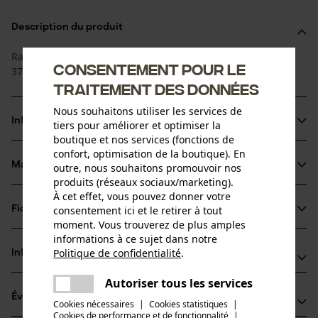
Description du produit
Raccord à sertir JIC DKJ - écrou de raccordement JIC, cône
Consentement pour le
37°.
traitement des données
Nous souhaitons utiliser les services de
Informations sur le produit
tiers pour améliorer et optimiser la
boutique et nos services (fonctions de
confort, optimisation de la boutique). En
Matériau & entretien
outre, nous souhaitons promouvoir nos
Détails du produit
produits (réseaux sociaux/marketing).
À cet effet, vous pouvez donner votre
Groupe dâge
consentement ici et le retirer à tout
Fiches techniques
Matériau
adulte
moment. Vous trouverez de plus amples
Fiche de données de sécurité du produit (PDF)
informations à ce sujet dans notre
Matériau principal
Politique de confidentialité
.
Informations fabricant
partager
Acier au carbone
Nombre de pièces
Une erreur s'est produite. Veuillez
Autoriser tous les services
Fabricant
1 pcs
partager
essayer encore.
Évaluations
(0)
Hydro Holding Spa
Cookies nécessaires
|
Cookies statistiques
|
Composition du matériau
Cookies de performance et de fonctionnalité
mail
|
Via Provinciale Nord 26A