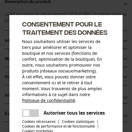
Description du produit
Le kit Accident de déversement Oil Pad PRO 36 pièces pour la
première urgence absorbe jusqu'à 45 litres de liquide.
Consentement pour le
traitement des données
Nous souhaitons utiliser les services de
Informations sur le produit
tiers pour améliorer et optimiser la
boutique et nos services (fonctions de
confort, optimisation de la boutique). En
Matériau & entretien
Détails du produit
outre, nous souhaitons promouvoir nos
produits (réseaux sociaux/marketing).
Type dactivité
À cet effet, vous pouvez donner votre
Fiches techniques
Matériau
Absorber, Protéger
consentement ici et le retirer à tout
moment. Vous trouverez de plus amples
Fiche de données de sécurité du produit (PDF)
Matériau principal
informations à ce sujet dans notre
Informations fabricant
Politique de confidentialité
.
Plastique
Groupe dâge
partager
Peter Hofsümmer GmbH
adulte
Une erreur s'est produite. Veuillez
Autoriser tous les services
Évaluations
(0)
partager
Ommerbornstraße 31 -33
essayer encore.
Cookies nécessaires
|
Cookies statistiques
|
51465 Bergisch Gladbach, Allemagne
Cookies de performance et de fonctionnalité
mail
|
E-mail: info@oil-pad.eu
Nombre de pièces
Cookies marketing