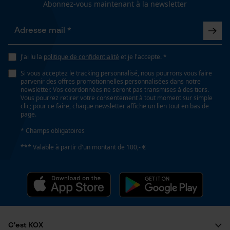
Abonnez-vous maintenant à la newsletter
fonctionnalité
Coupe en biais
Non
J'ai lu la
politique de confidentialité
et je l'accepte. *
Loop54 Personalization
Si vous acceptez le tracking personnalisé, nous pourrons vous faire
Page d'accueil personnalisée
Tension de chaîne sans outil
parvenir des offres promotionnelles personnalisées dans notre
newsletter. Vos coordonnées ne seront pas transmises à des tiers.
Non
Panier sauvegardé
Vous pourrez retirer votre consentement à tout moment sur simple
clic; pour ce faire, chaque newsletter affiche un lien tout en bas de
Salutation personnelle
page.
Géo-IP et détection des
Remplacement de chaîne sans outil
* Champs obligatoires
utilisateurs
Non
*** Valable à partir d'un montant de 100,- €
Vidéos YouTube
Google Maps
Énergie & performance
Prise de contact par chat
Indicateur de capacité de la batterie
Non
Cookies marketing
C'est KOX