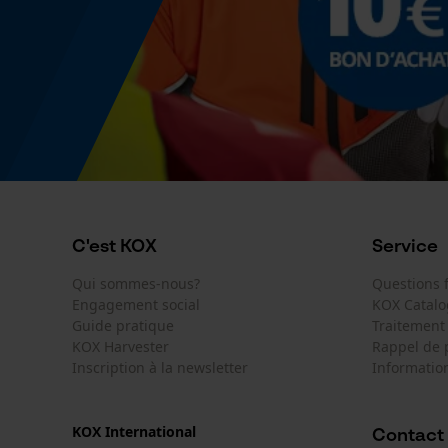
C'est KOX
Service
Qui sommes-nous?
Questions
Engagement social
KOX Catal
Guide pratique
Traitement
KOX Harvester
Rappel de 
Inscription à la newsletter
Information
KOX International
Contact