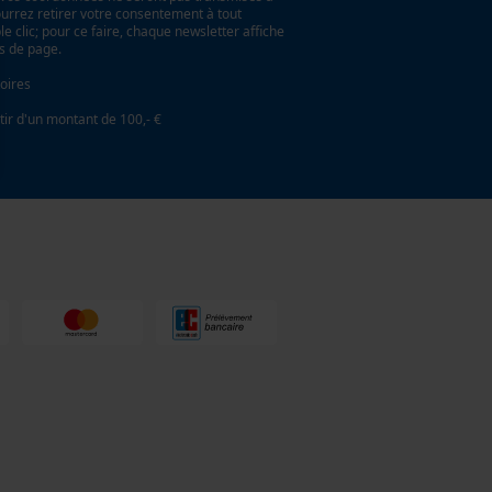
ourrez retirer votre consentement à tout
 clic; pour ce faire, chaque newsletter affiche
as de page.
oires
tir d'un montant de 100,- €