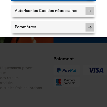
des tiers. Vous p
moment sur simple
un lien tout en b
Autoriser les Cookies nécessaires
* Champs obligat
*** Valable à par
Paramètres
Cookies nécessaires
Paiement
 fréquemment posées
ogue
 des retours
Vérifier linstallation de cookies
produits
s sur les frais de livraison
ID de session
Sauvegarder les préférences pour
traitement des données
Econda Tag Manager