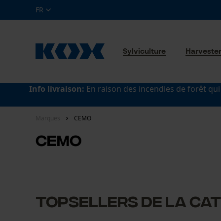
FR
Sylviculture
Harveste
Info livraison:
En raison des incendies de forêt qui
Marques
CEMO
CEMO
topsellers de la ca