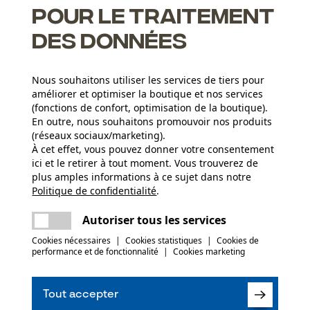
pour le traitement
des données
Nous souhaitons utiliser les services de tiers pour
améliorer et optimiser la boutique et nos services
(fonctions de confort, optimisation de la boutique).
En outre, nous souhaitons promouvoir nos produits
(réseaux sociaux/marketing).
N
À cet effet, vous pouvez donner votre consentement
ici et le retirer à tout moment. Vous trouverez de
plus amples informations à ce sujet dans notre
Abonnez-vo
Politique de confidentialité
partager
.
Une erreur s'est produite. Veuillez essayer
encore.
mail
Autoriser tous les services
Cookies nécessaires
|
Cookies statistiques
|
Cookies de
performance et de fonctionnalité
|
Cookies marketing
J'ai lu la
politique
Si vous acceptez 
Tout accepter
faire parvenir d
notre newsletter