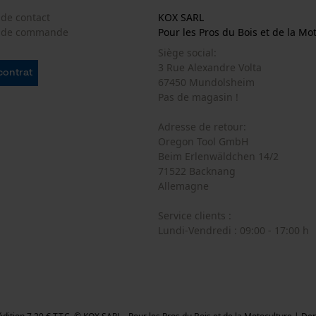
 de contact
KOX SARL
e de commande
Pour les Pros du Bois et de la Mo
Cookies statistiques
Siège social:
3 Rue Alexandre Volta
 contrat
67450 Mundolsheim
Pas de magasin !
Adresse de retour:
Econda Analytics
Oregon Tool GmbH
Beim Erlenwäldchen 14/2
Mouseflow Web Analytics Tool
71522 Backnang
Fact-Finder Tracking
Allemagne
Service clients :
Lundi-Vendredi : 09:00 - 17:00 h
Cookies de performance et de
fonctionnalité
Loop54 Personalization