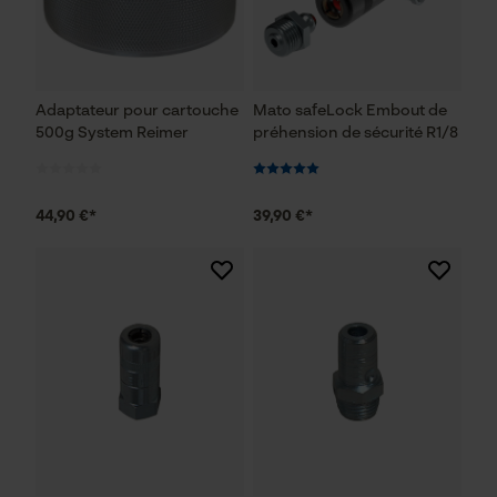
Vérifier linstallation de cookies
ID de session
Sauvegarder les préférences
pour traitement des données
Adaptateur pour cartouche
Mato safeLock Embout de
Econda Tag Manager
500g System Reimer
préhension de sécurité R1/8
44,90 €*
39,90 €*
Cookies statistiques
Econda Analytics
Mouseflow Web Analytics Tool
Fact-Finder Tracking