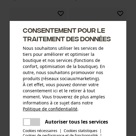
Consentement pour le
traitement des données
Nous souhaitons utiliser les services de
tiers pour améliorer et optimiser la
boutique et nos services (fonctions de
confort, optimisation de la boutique). En
outre, nous souhaitons promouvoir nos
produits (réseaux sociaux/marketing).
Sangle de transport
Batterie AMPShare 18 V  4,0
À cet effet, vous pouvez donner votre
Ah Mato
consentement ici et le retirer à tout
moment. Vous trouverez de plus amples
informations à ce sujet dans notre
Politique de confidentialité
.
12,90 €*
89,90 €*
partager
Une erreur s'est produite. Veuillez
Autoriser tous les services
partager
essayer encore.
Cookies nécessaires
|
Cookies statistiques
|
Cookies de performance et de fonctionnalité
mail
|