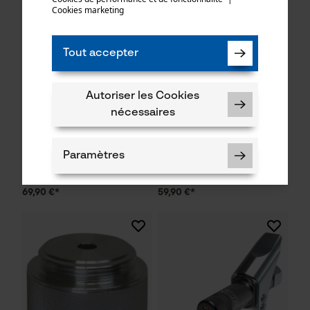
Cookies marketing
Tout accepter
Autoriser les Cookies
nécessaires
Assortiment de graisseurs
Chargeur Mato AMPShare
mato
chargeur GAL 18 V  40
Paramètres
69,90 €*
59,90 €*
Cookies nécessaires