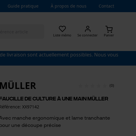
Guide pratique
À propos de nous
Contact
Liste mémo
Se connecter
Panier
 de livraison sont actuellement possibles. Nous vous
MÜLLER
(0)
Faucille de culture à une main Müller
Référence: XX97142
Avec manche ergonomique et lame tranchante
pour une découpe précise