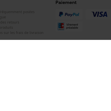
Microsoft Advertising Universal Event
Paiement
Tracking
 fréquemment posées
Facebook Pixel
ogue
Survicate
 des retours
produits
s sur les frais de livraison
 de contact
KOX SARL
e de commande
Pour les Pros du Bois et de la Mo
Référence fabricant
Siège social:
63901
3 Rue Alexandre Volta
 contrat
67450 Mundolsheim
Pas de magasin !
Adresse de retour:
Oregon Tool GmbH
Beim Erlenwäldchen 14/2