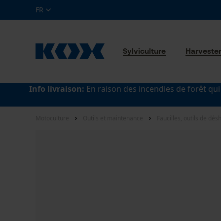
FR
Sylviculture
Harveste
Info livraison:
En raison des incendies de forêt qui
Motoculture
Outils et maintenance
Faucilles, outils de dé