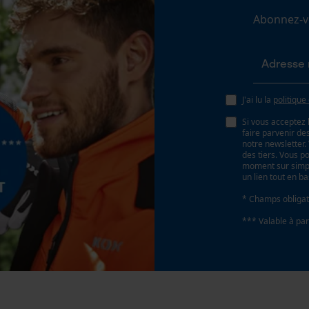
Loop54 Personalization
Abonnez-vo
Page d'accueil personnalisée
Remplacement de chaîne sans outil
Non
Panier sauvegardé
Salutation personnelle
J'ai lu la
politique
Géo-IP et détection des utilisateurs
Si vous acceptez 
Vidéos YouTube
faire parvenir d
Batterie incluse
notre newsletter
Google Maps
Batterie/piles non incluses
des tiers. Vous p
moment sur simple
Prise de contact par chat
un lien tout en b
* Champs obligat
*** Valable à par
Cookies marketing
Google Global Site Tag