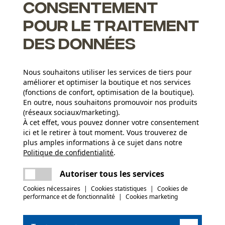
Consentement
es cultures et peut être utilisée d'une seule main.
pour le traitement
des données
Nous souhaitons utiliser les services de tiers pour
améliorer et optimiser la boutique et nos services
(fonctions de confort, optimisation de la boutique).
En outre, nous souhaitons promouvoir nos produits
(réseaux sociaux/marketing).
Groupe dâge
À cet effet, vous pouvez donner votre consentement
adulte
ici et le retirer à tout moment. Vous trouverez de
plus amples informations à ce sujet dans notre
Type de bois
Politique de confidentialité
partager
.
Une erreur s'est produite. Veuillez essayer
Frêne
Applications
encore.
Inscription du logo
mail
Autoriser tous les services
Cookies nécessaires
|
Cookies statistiques
|
Cookies de
(0)
Matériau du manche
performance et de fonctionnalité
|
Cookies marketing
Bois
Secteur
sylviculture, villes et communes, jardinage et