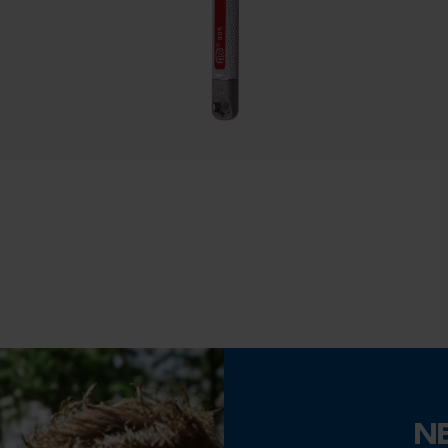
40 cm
Econda Tag Manager
Longueur du manche
45 cm
Cookies statistiques
Econda Analytics
Type de tige
Manche court
Mouseflow Web Analytics Tool
Fact-Finder Tracking
Fonction de hachage
Non
Cookies de performance et de
fonctionnalité
Coupe en biais
N
Non