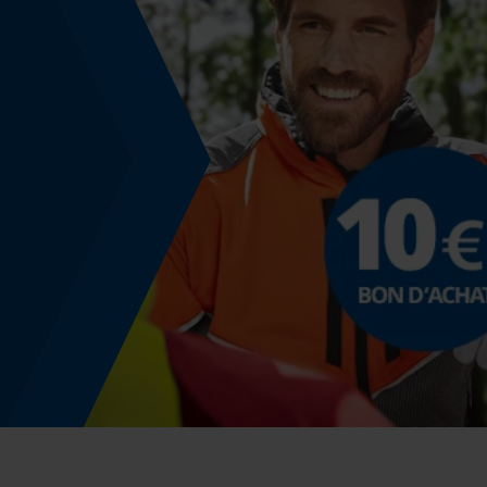
Tension de chaîne sans outil
Non
Énergie & performance
Indicateur de capacité de la batterie
Non
Fonction powerbank
Non
Utilisation et fonctionnement
Type de commande