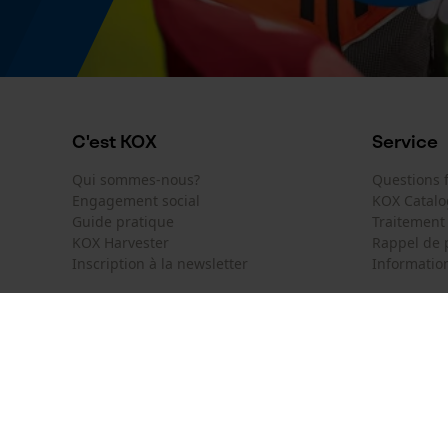
C'est KOX
Service
Qui sommes-nous?
Questions
Engagement social
KOX Catal
Guide pratique
Traitement
KOX Harvester
Rappel de 
Inscription à la newsletter
Information
KOX International
Contact
Deutschland
Österreich
Formulaire
Schweiz
Suisse
Formulair
Belgique
België
Newsletter
Nederland
Résilier le