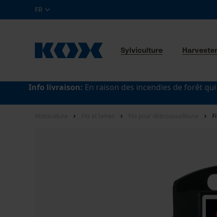
FR
Sylviculture
Harveste
Info livraison:
En raison des incendies de forêt qui
Motoculture
Fils et lames
Fils pour débroussailleuse
F