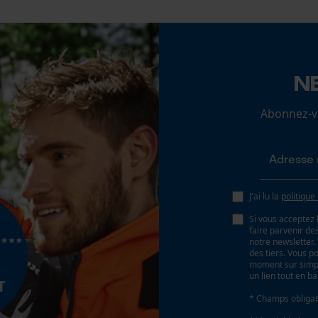
fonctionnalité
Loop54 Personalization
N
Page d'accueil personnalisée
Panier sauvegardé
Abonnez-vo
Salutation personnelle
Géo-IP et détection des utilisateurs
Vidéos YouTube
J'ai lu la
politique
Google Maps
Si vous acceptez 
Prise de contact par chat
faire parvenir d
notre newsletter
des tiers. Vous p
moment sur simple
un lien tout en b
Cookies marketing
* Champs obligat