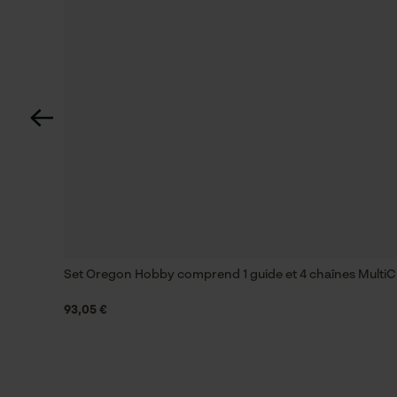
Fonction de hachage
Non
Coupe en biais
Non
Remplacement de chaîne sans outil
Non
Set Oregon Hobby comprend 1 guide et 4 chaînes MultiCu
Énergie & performance
93,05 €
Indicateur de capacité de la batterie
Non