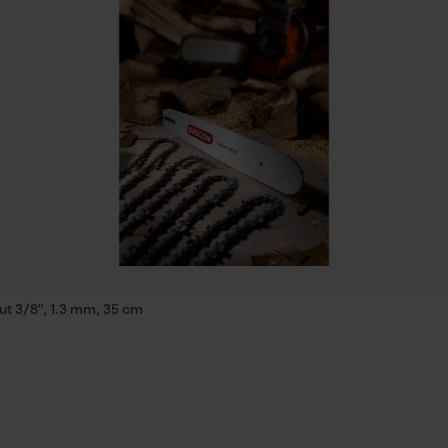
ID de session
Sauvegarder les préférences pour
Inverseur de phase
traitement des données
Non
Econda Tag Manager
Tension de chaîne sans outil
Non
Cookies statistiques
Econda Analytics
t 3/8", 1.3 mm, 35 cm
Mouseflow Web Analytics Tool
Fact-Finder Tracking
Batterie incluse
Batterie/piles non incluses
Cookies de performance et de