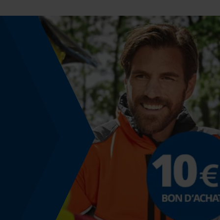
Fonction powerbank
Non
Modèle & collection
Nom du modèle
Alumax Rund
Montage et fixation
Type de fixation
emboîter