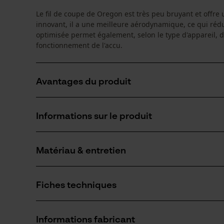
Le fil de coupe de Oregon est très peu bruyant et offre
innovant, il a une meilleure aérodynamique, ce qui réduit
optimisée permet également, selon le type d'appareil, 
fonctionnement de l'accu.
Avantages du produit
Très peu bruyant
Informations sur le produit
Aérodynamique améliorée
Durée de fonctionnement de l'accu rallongée
Matériau & entretien
Détails du produit
Type dactivité
Fiches techniques
Découper, Tondre, Entretien du jardin
Matériau
Fiche de données de sécurité du produit (PDF)
Matériau principal
Informations fabricant
Plastique
Nombre de pièces