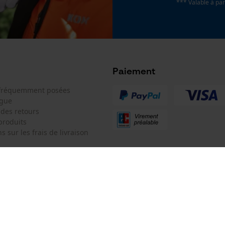
*** Valable à par
Google Global Site Tag
Microsoft Advertising Universal Event
Tracking
Facebook Pixel
Paiement
Survicate
 fréquemment posées
ogue
 des retours
produits
s sur les frais de livraison
 de contact
KOX SARL
e de commande
Pour les Pros du Bois et de la Mo
Siège social:
3 Rue Alexandre Volta
 contrat