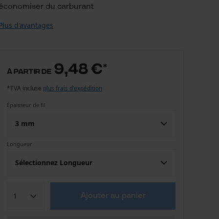
économiser du carburant
Plus d'avantages
9,48 €
*
à partir de
*TVA incluse
plus frais d'expédition
Épaisseur de fil
3 mm
Longueur
9,48 €
3 mm
Sélectionnez Longueur
9,48 €
Ajouter au panier
1500.0 cm