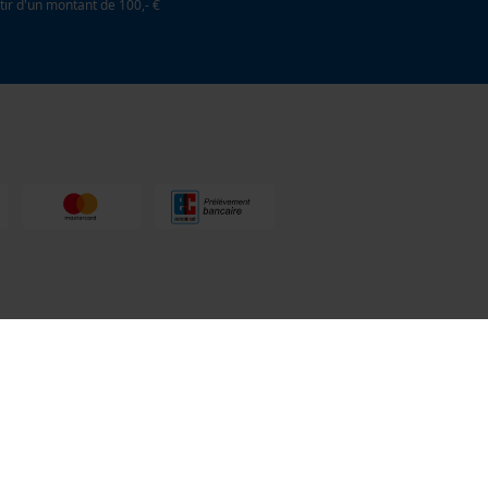
tir d'un montant de 100,- €
toculture
03 55 401 480