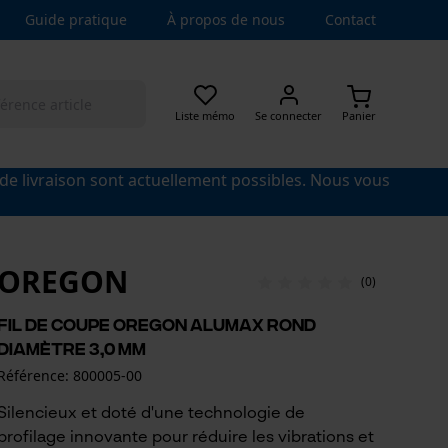
Guide pratique
À propos de nous
Contact
Liste mémo
Se connecter
Panier
 de livraison sont actuellement possibles. Nous vous
OREGON
(0)
Fil de coupe Oregon Alumax rond
Diamètre 3,0 mm
Référence: 800005-00
Silencieux et doté d'une technologie de
profilage innovante pour réduire les vibrations et