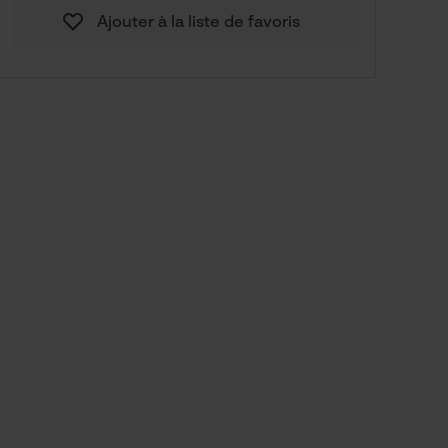
23,90 €
5600.0 cm
Ajouter à la liste de favoris
39,90 €
12000.0 cm
69,90 €
22400.0 cm