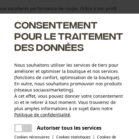
 une excellente performance de coupe. Grâce à son profil
 les vibrations et le bruit. Par ailleurs, l'aérodynamique
Consentement
d'économiser du carburant et rallonge la durée de
pour le traitement
des données
Nous souhaitons utiliser les services de tiers pour
améliorer et optimiser la boutique et nos services
(fonctions de confort, optimisation de la boutique).
En outre, nous souhaitons promouvoir nos produits
(réseaux sociaux/marketing).
À cet effet, vous pouvez donner votre consentement
ici et le retirer à tout moment. Vous trouverez de
plus amples informations à ce sujet dans notre
Groupe dâge
Politique de confidentialité
partager
.
Une erreur s'est produite. Veuillez essayer
adulte
encore.
mail
Autoriser tous les services
Composition du matériau
Cookies nécessaires
|
Cookies statistiques
|
Cookies de
fil de nylon imprégné de particules d'aluminium.
Applications