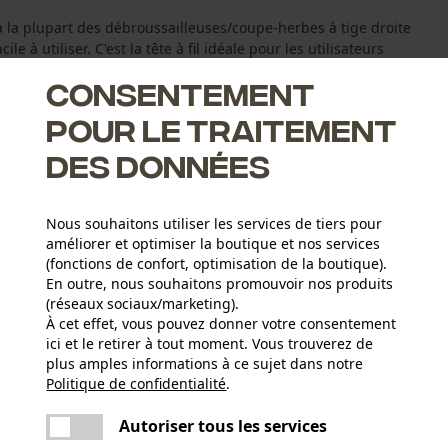
à la plupart des débroussailleuses/coupe-herbes à tige droite
le à utiliser. C'est la tête à fil idéale pour les utilisateurs
 fil hautement résistante est conçue pour une utilisation
Consentement
pour le traitement
des données
Nous souhaitons utiliser les services de tiers pour
ntage de la tête de fil
améliorer et optimiser la boutique et nos services
(fonctions de confort, optimisation de la boutique).
condes
En outre, nous souhaitons promouvoir nos produits
(réseaux sociaux/marketing).
À cet effet, vous pouvez donner votre consentement
ici et le retirer à tout moment. Vous trouverez de
plus amples informations à ce sujet dans notre
Politique de confidentialité
partager
.
Nombre de pièces
Une erreur s'est produite. Veuillez essayer
1 pcs
encore.
mail
Autoriser tous les services