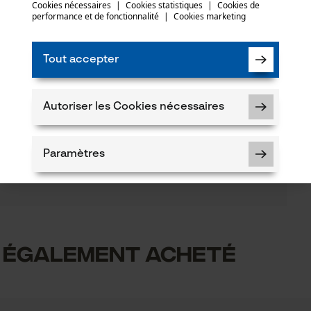
Cookies nécessaires
|
Cookies statistiques
|
Cookies de
performance et de fonctionnalité
|
Cookies marketing
Poids de larticle
508.02 g
Tout accepter
(0)
Saison
Articles pour toute l'année
Autoriser les Cookies nécessaires
Recommander ce produit
Paramètres
Volume
244.61 in³
5
Cookies nécessaires
t également acheté
Type de système de coupe
uit
avec fil
c le produit ou si vous constatez des défauts,
Vérifier linstallation de cookies
03 55 401 480 ou par e-mail à info-fr@kox.eu.