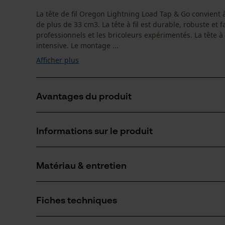
La tête de fil Oregon Lightning Load Tap & Go convient 
de plus de 33 cm3. La tête à fil est durable, robuste et faci
professionnels et les bricoleurs expérimentés. La tête à
intensive. Le montage ...
Afficher plus
Avantages du produit
Adaptateurs inclus pour un montage facile sans démo
Informations sur le produit
La tête de fil peut être rechargée en moins de 30 se
Tête de fil très résistante
Matériau & entretien
Détails du produit
Groupe dâge
Fiches techniques
adulte
Matériau
Fiche de données de sécurité du produit (PDF)