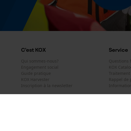
Identification du produit
EAN
5400182965565
C'est KOX
Service
Qui sommes-nous?
Questions
Engagement social
KOX Catal
Guide pratique
Traitement
KOX Harvester
Rappel de 
Inscription à la newsletter
Information
KOX International
Contact
Deutschland
Österreich
Formulaire
Schweiz
Suisse
Formulair
Belgique
België
Newsletter