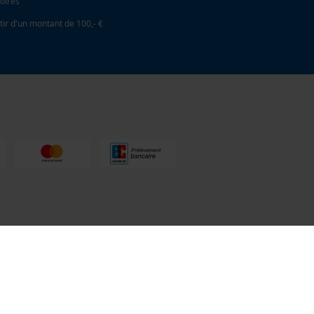
oires
tir d'un montant de 100,- €
toculture