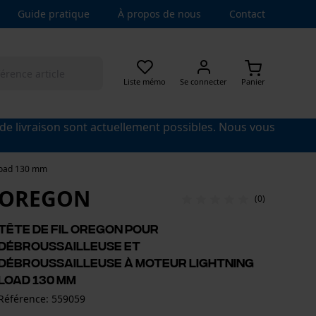
Guide pratique
À propos de nous
Contact
Liste mémo
Se connecter
Panier
 de livraison sont actuellement possibles. Nous vous
 Load 130 mm
OREGON
(0)
Tête de fil Oregon pour
débroussailleuse et
débroussailleuse à moteur Lightning
Load 130 mm
Référence: 559059