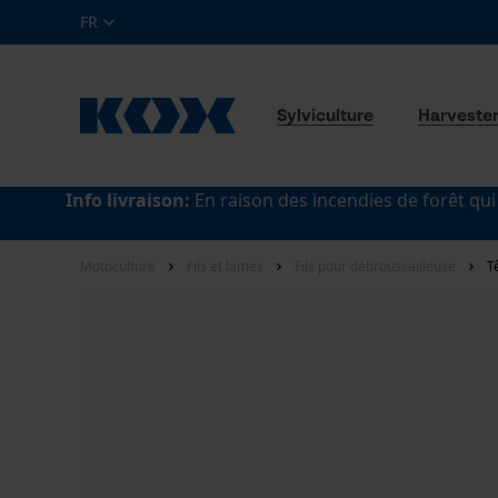
FR
Sylviculture
Harveste
Info livraison:
En raison des incendies de forêt qui
Motoculture
Fils et lames
Fils pour débroussailleuse
T