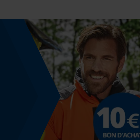
Indicateur de capacité de la batterie
Non
Fonction powerbank
Non
Modèle & collection
Nom du modèle
Lightning Load
Montage et fixation
Type de fixation
visser