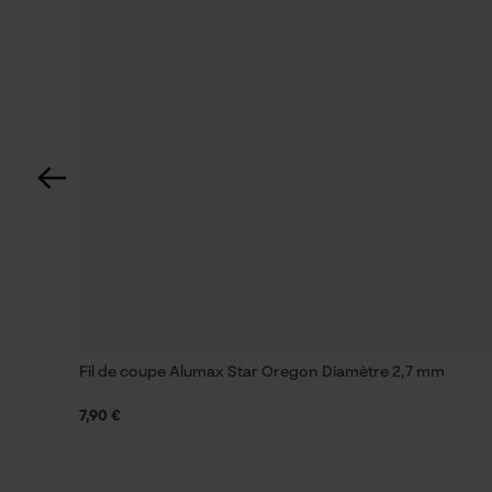
Lubrification automatique de la chaîne
Non
Type de filetage
M
Inverseur de phase
Non
Tension de chaîne sans outil
Non
Fil de coupe Alumax Star Oregon Diamètre 2,7 mm
7,90 €
Énergie & performance