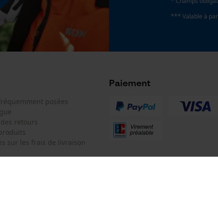
* Champs obligat
*** Valable à par
Google Global Site Tag
Microsoft Advertising Universal Event
Tracking
Facebook Pixel
Survicate
Paiement
 fréquemment posées
ogue
 des retours
produits
s sur les frais de livraison
 de contact
KOX SARL
e de commande
Pour les Pros du Bois et de la Mo
Siège social: