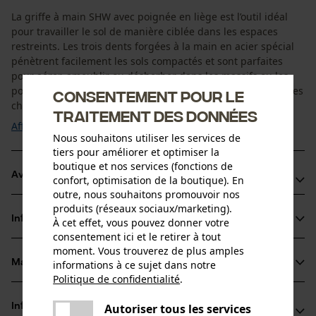
La griffe à main SHW avec poignée en liège est l’outil idéal
pour travailler le sol de manière ciblée dans les espaces
restreints. Les trois dents forgées à la main en acier spécial
pénètrent facilement les sols compactés et sont parfaites
pour aérer, ameublir ou désherber dans les massifs ou les
pots de fleurs. La poignée courte en liège naturel absorbe les
Consentement pour le
chocs et ...
traitement des données
Afficher plus
Nous souhaitons utiliser les services de
tiers pour améliorer et optimiser la
boutique et nos services (fonctions de
Avantages du produit
confort, optimisation de la boutique). En
outre, nous souhaitons promouvoir nos
• Poignée ergonomique en liège écologique pour une prise sûre
produits (réseaux sociaux/marketing).
et confortable
Informations sur le produit
À cet effet, vous pouvez donner votre
• Particulièrement maniable grâce à son faible poids
consentement ici et le retirer à tout
• Trou de suspension intégré pour un rangement simple et
moment. Vous trouverez de plus amples
Matériau & entretien
informations à ce sujet dans notre
sécurisé
Détails du produit
Politique de confidentialité
.
• Fabriquée en Allemagne – savoir-faire artisanal de haute
partager
qualité
Type dactivité
Une erreur s'est produite. Veuillez
Autoriser tous les services
Informations fabricant
partager