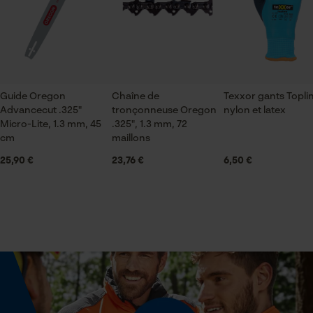
jardinage et aménagement paysager, agriculture
Vérifier linstallation de cookies
ID de session
Saison
Sauvegarder les préférences
Articles pour toute l'année
pour traitement des données
Guide Oregon
Chaîne de
Texxor gants Topli
Econda Tag Manager
Advancecut .325"
tronçonneuse Oregon
nylon et latex
Micro-Lite, 1.3 mm, 45
.325", 1.3 mm, 72
Contenu de la livraison
cm
maillons
1 x SHW griffe à main avec poignée en liège
25,90 €
23,76 €
6,50 €
Cookies statistiques
Optique/motif
bicolore
Econda Analytics
Volume
Mouseflow Web Analytics Tool
2448 cm³
Fact-Finder Tracking