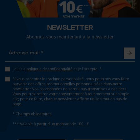
Dimensions et taille
Cookies de performance et de
Longueur montée
fonctionnalité
Newsletter
34 cm
Abonnez-vous maintenant à la newsletter
Longueur de la tête
Loop54 Personalization
12.5 cm
Page d'accueil personnalisée
J'ai lu la
politique de confidentialité
et je l'accepte. *
Panier sauvegardé
Si vous acceptez le tracking personnalisé, nous pourrons vous faire
Spécifications techniques
parvenir des offres promotionnelles personnalisées dans notre
Salutation personnelle
newsletter. Vos coordonnées ne seront pas transmises à des tiers.
Géo-IP et détection des
Vous pourrez retirer votre consentement à tout moment sur simple
Type de poignée
utilisateurs
clic; pour ce faire, chaque newsletter affiche un lien tout en bas de
Poignée ergonomique
page.
Vidéos YouTube
* Champs obligatoires
Google Maps
*** Valable à partir d'un montant de 100,- €
Lubrification automatique de la chaîne
Prise de contact par chat
Non