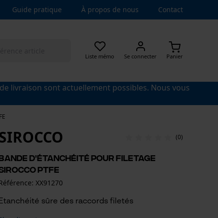
Guide pratique
À propos de nous
Contact
Liste mémo
Se connecter
Panier
 de livraison sont actuellement possibles. Nous vous
FE
SIROCCO
(0)
Bande d'étanchéité pour filetage
Sirocco PTFE
Référence: XX91270
Etanchéité sûre des raccords filetés