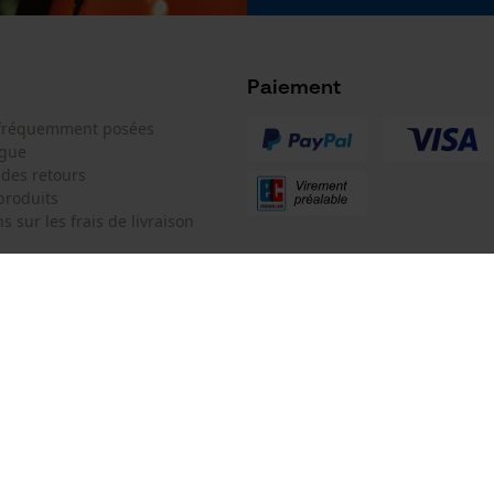
Google Global Site Tag
Microsoft Advertising Universal Event
Tracking
Paiement
Facebook Pixel
 fréquemment posées
Survicate
ogue
 des retours
produits
s sur les frais de livraison
 de contact
KOX SARL
e de commande
Pour les Pros du Bois et de la Mo
Siège social:
3 Rue Alexandre Volta
 contrat
67450 Mundolsheim
Pas de magasin !