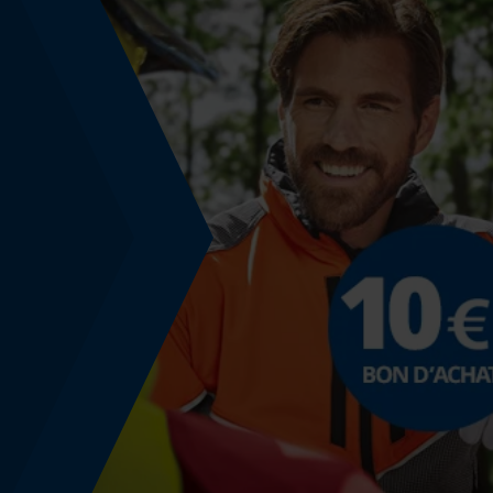
Coloris
Couleur
Jaune-blanc
Montage et fixation
Type de fixation
attacher
Informations réglementaires
Les informations figurant sur l'étiquette du pr
Normes
EN 751-3