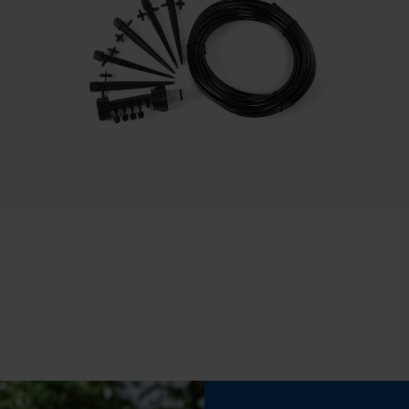
Sauvegarder les préférences pour
traitement des données
Tension de chaîne sans outil
Econda Tag Manager
Non
Cookies statistiques
Econda Analytics
Mouseflow Web Analytics Tool
Batterie incluse
Batterie/piles non incluses
Fact-Finder Tracking
Cookies de performance et de
fonctionnalité