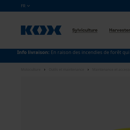
FR
Sylviculture
Harveste
Info livraison:
En raison des incendies de forêt qui
Motoculture
Outils et maintenance
Maintenance et access