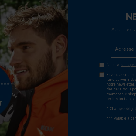
N
Loop54 Personalization
Page d'accueil personnalisée
Abonnez-vo
Panier sauvegardé
Salutation personnelle
Géo-IP et détection des utilisateurs
J'ai lu la
politique
Vidéos YouTube
Si vous acceptez 
Google Maps
faire parvenir d
notre newsletter
Prise de contact par chat
des tiers. Vous p
moment sur simple
un lien tout en b
* Champs obligat
Cookies marketing
oduit doivent toujours être respectées.
*** Valable à par