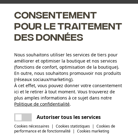
es filetages en métal et plastique.
Consentement
pour le traitement
des données
Nous souhaitons utiliser les services de tiers pour
améliorer et optimiser la boutique et nos services
(fonctions de confort, optimisation de la boutique).
En outre, nous souhaitons promouvoir nos produits
(réseaux sociaux/marketing).
À cet effet, vous pouvez donner votre consentement
Groupe dâge
ici et le retirer à tout moment. Vous trouverez de
adulte
plus amples informations à ce sujet dans notre
Politique de confidentialité
partager
.
Une erreur s'est produite. Veuillez essayer
Épaisseur du matériau
encore.
mail
Autoriser tous les services
0.1 mm
Poids de larticle
20.0 g
Cookies nécessaires
|
Cookies statistiques
|
Cookies de
performance et de fonctionnalité
|
Cookies marketing
(0)