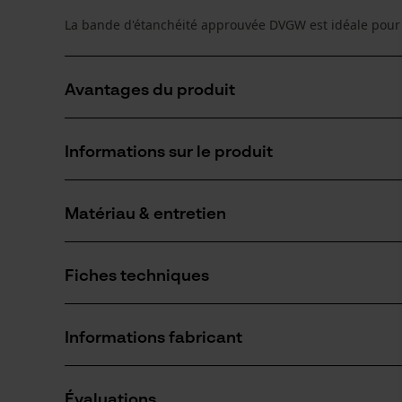
La bande d'étanchéité approuvée DVGW est idéale pour l
Avantages du produit
Simple et rapide d'utilisation
Informations sur le produit
Démontable
Pour filetages en métal et plastique
Matériau & entretien
Détails du produit
Type dactivité
Fiches techniques
Étanchéité
Matériau
Fiche de données de sécurité du produit (PDF)
Matériau principal
Informations fabricant
Plastique
Nombre de pièces
1 pcs
Sirocco GmbH
Évaluations
Müschenfeld 15