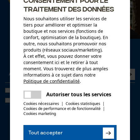
traitement des données
Nous souhaitons utiliser les services de
tiers pour améliorer et optimiser la
boutique et nos services (fonctions de
confort, optimisation de la boutique). En
outre, nous souhaitons promouvoir nos
Newsletter
produits (réseaux sociaux/marketing).
À cet effet, vous pouvez donner votre
Abonnez-vous maintenant à la newsletter
consentement ici et le retirer à tout
moment. Vous trouverez de plus amples
informations à ce sujet dans notre
Politique de confidentialité
.
partager
J'ai lu la
politique de confidentialité
et je l'accepte. *
Une erreur s'est produite. Veuillez
Autoriser tous les services
partager
essayer encore.
Si vous acceptez le tracking personnalisé, nous pourrons vous faire
Cookies nécessaires
|
Cookies statistiques
|
parvenir des offres promotionnelles personnalisées dans notre
Cookies de performance et de fonctionnalité
mail
|
newsletter. Vos coordonnées ne seront pas transmises à des tiers.
Cookies marketing
Vous pourrez retirer votre consentement à tout moment sur simple
clic; pour ce faire, chaque newsletter affiche un lien tout en bas de
page.
Tout accepter
* Champs obligatoires