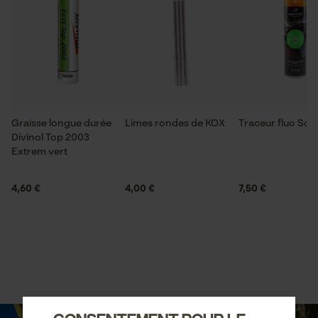
Graisse longue durée
Limes rondes de KOX
Traceur fluo So
Divinol Top 2003
Extrem vert
4,60 €
4,00 €
7,50 €
Consentement pour le