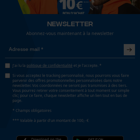
Cookies de performance et de
fonctionnalité
Lubrification automatique de la chaîne
Newsletter
Non
Abonnez-vous maintenant à la newsletter
Propriété
Loop54 Personalization
agréable
Page d'accueil personnalisée
J'ai lu la
politique de confidentialité
et je l'accepte. *
Panier sauvegardé
Propriétés lame
Si vous acceptez le tracking personnalisé, nous pourrons vous faire
Salutation personnelle
parvenir des offres promotionnelles personnalisées dans notre
mince, dur
Géo-IP et détection des
newsletter. Vos coordonnées ne seront pas transmises à des tiers.
utilisateurs
Vous pourrez retirer votre consentement à tout moment sur simple
clic; pour ce faire, chaque newsletter affiche un lien tout en bas de
Vidéos YouTube
page.
Fonction de hachage
Google Maps
Non
* Champs obligatoires
Prise de contact par chat
*** Valable à partir d'un montant de 100,- €
Inverseur de phase
Non