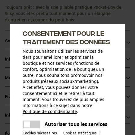
Toujours prêt : avec la scie pliable pratique Pocket-Boy de
Silky, vous êtes prêt à tout moment pour un élagage
d'entretien et couper du petit bois.
Consentement pour le
traitement des données
Avantages du produit
Nous souhaitons utiliser les services de
Écartement des dents : 3, 0 mm
tiers pour améliorer et optimiser la
Informations sur le produit
Écartement moyen, dents durcies
boutique et nos services (fonctions de
confort, optimisation de la boutique). En
Lame de scie réglable deux positions
outre, nous souhaitons promouvoir nos
Matériau & entretien
produits (réseaux sociaux/marketing).
Détails du produit
À cet effet, vous pouvez donner votre
consentement ici et le retirer à tout
Type dactivité
Fiches techniques
moment. Vous trouverez de plus amples
Matériau
Scier
informations à ce sujet dans notre
Fiche de données de sécurité du produit (PDF)
Politique de confidentialité
.
Matériau des lames
partager
Informations fabricant
Acier
Une erreur s'est produite. Veuillez
Groupe dâge
Autoriser tous les services
partager
Fabricant
essayer encore.
adulte
Cookies nécessaires
|
Cookies statistiques
|
Évaluations
(0)