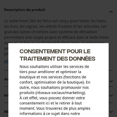
Description du produit
Le taille-haies 250 de Felco est conçu pour tailler les haies,
les buis, les vignes, les arbres fruitiers et les arbustes. Les
grandes lames chromées avec système de dérivation
permettent une coupe propre et efficace avec le taille-haies
manuel. Grâce au profil dentelé de la lame, le taille-haies
permet de couper manuellement des branches et des fils
Consentement pour le
plus épais. Le revêtement des ...
traitement des données
Afficher plus
Nous souhaitons utiliser les services de
tiers pour améliorer et optimiser la
boutique et nos services (fonctions de
Avantages du produit
confort, optimisation de la boutique). En
outre, nous souhaitons promouvoir nos
Les amortisseurs en caoutchouc protègent contre la
produits (réseaux sociaux/marketing).
Informations sur le produit
À cet effet, vous pouvez donner votre
fatigue
consentement ici et le retirer à tout
Coupe facile et lame résistante à la corrosion grâce au
moment. Vous trouverez de plus amples
chromage
Matériau & entretien
informations à ce sujet dans notre
Détails du produit