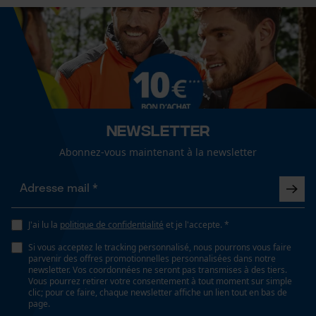
Non
Fact-Finder Tracking
Propriété
enduit, Haute qualité, facile à entretenir,
Cookies de performance et de
ergonomique, durci
fonctionnalité
Newsletter
Fonction de hachage
Abonnez-vous maintenant à la newsletter
Non
Loop54 Personalization
Page d'accueil personnalisée
Inverseur de phase
Panier sauvegardé
Non
J'ai lu la
politique de confidentialité
et je l'accepte. *
Salutation personnelle
Si vous acceptez le tracking personnalisé, nous pourrons vous faire
Géo-IP et détection des
parvenir des offres promotionnelles personnalisées dans notre
utilisateurs
Coupe en biais
newsletter. Vos coordonnées ne seront pas transmises à des tiers.
Vous pourrez retirer votre consentement à tout moment sur simple
Non
Vidéos YouTube
clic; pour ce faire, chaque newsletter affiche un lien tout en bas de
page.
Google Maps