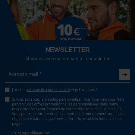
Semi-automatique
Cookies de performance et de
Type de système de coupe
fonctionnalité
avec fil
Newsletter
Lubrification automatique de la chaîne
Abonnez-vous maintenant à la newsletter
Non
Loop54 Personalization
Page d'accueil personnalisée
Panier sauvegardé
Propriété
Rapide, Intense
J'ai lu la
politique de confidentialité
Salutation personnelle
et je l'accepte. *
Géo-IP et détection des
Si vous acceptez le tracking personnalisé, nous pourrons vous faire
utilisateurs
parvenir des offres promotionnelles personnalisées dans notre
newsletter. Vos coordonnées ne seront pas transmises à des tiers.
Fonction de hachage
Vidéos YouTube
Vous pourrez retirer votre consentement à tout moment sur simple
Non
clic; pour ce faire, chaque newsletter affiche un lien tout en bas de
Google Maps
page.
Prise de contact par chat
* Champs obligatoires