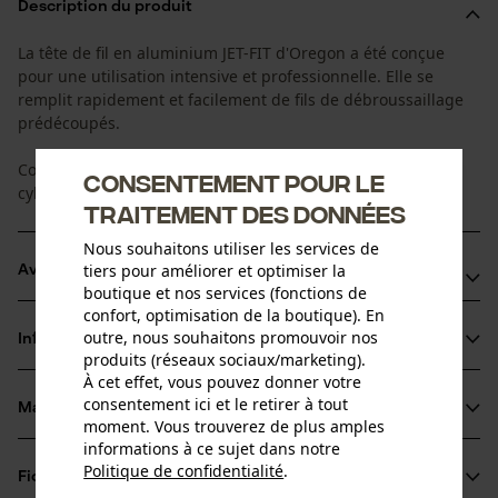
Description du produit
La tête de fil en aluminium JET-FIT d'Oregon a été conçue
pour une utilisation intensive et professionnelle. Elle se
remplit rapidement et facilement de fils de débroussaillage
prédécoupés.
Convient à la plupart des coupe-herbes à arbre droit d'une
Consentement pour le
cylindrée >/= 40 ccm
traitement des données
Nous souhaitons utiliser les services de
tiers pour améliorer et optimiser la
Avantages du produit
boutique et nos services (fonctions de
confort, optimisation de la boutique). En
Conçu pour une utilisation intensive et professionnelle
outre, nous souhaitons promouvoir nos
Informations sur le produit
Convient à la plupart des coupe-herbes à arbre droit et
produits (réseaux sociaux/marketing).
d'une cylindrée >/= 25 cm3
À cet effet, vous pouvez donner votre
consentement ici et le retirer à tout
Fils prédécoupés faciles à installer
Matériau & entretien
Détails du produit
moment. Vous trouverez de plus amples
informations à ce sujet dans notre
Politique de confidentialité
.
Type dactivité
Fiches techniques
partager
Matériau
Entretien