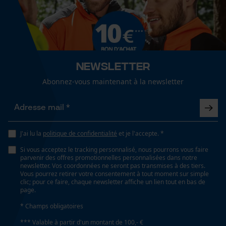
Type de tête de fil
Semi-automatique
Cookies de performance et de
fonctionnalité
Type de système de coupe
Newsletter
avec fil
Abonnez-vous maintenant à la newsletter
Loop54 Personalization
Lubrification automatique de la chaîne
Page d'accueil personnalisée
Non
Panier sauvegardé
J'ai lu la
politique de confidentialité
et je l'accepte. *
Salutation personnelle
Si vous acceptez le tracking personnalisé, nous pourrons vous faire
Propriété
Géo-IP et détection des
parvenir des offres promotionnelles personnalisées dans notre
Robuste, Professionnel
utilisateurs
newsletter. Vos coordonnées ne seront pas transmises à des tiers.
Vous pourrez retirer votre consentement à tout moment sur simple
Vidéos YouTube
clic; pour ce faire, chaque newsletter affiche un lien tout en bas de
page.
Google Maps
Type de filetage
* Champs obligatoires
M
Prise de contact par chat
*** Valable à partir d'un montant de 100,- €