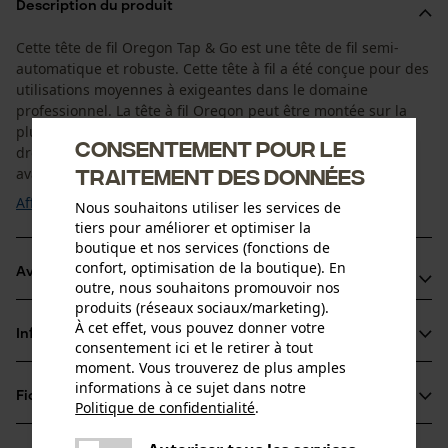
Description du produit
Cette tête de fil Oregon Tap & Go est une tête de fil semi-
automatique et robuste. Cette tête à fil a été conçue pour des
utilisations moyennes à exigeantes dans le domaine
professionnel. La tête à fil Oregon peut être montée sur la
plupart des coupe-herbes et des débroussailleuses à tige
Consentement pour le
droite à l'aide de la vis existante (qui fixe la lame). Un grand
traitement des données
avantage est le ...
Afficher plus
Nous souhaitons utiliser les services de
tiers pour améliorer et optimiser la
boutique et nos services (fonctions de
confort, optimisation de la boutique). En
Avantages du produit
outre, nous souhaitons promouvoir nos
produits (réseaux sociaux/marketing).
Tête de fil très résistante pour une utilisation intensive
À cet effet, vous pouvez donner votre
Informations sur le produit
Tondeuses débroussailleuses et coupe-bordures à tige
consentement ici et le retirer à tout
moment. Vous trouverez de plus amples
droite de moins de 33 cc
informations à ce sujet dans notre
Convient aux fils de coupe jusqu'à 2, 4 mm
Fiches techniques
Politique de confidentialité
.
Détails du produit
partager
Fiche de données de sécurité du produit (PDF)
Une erreur s'est produite. Veuillez