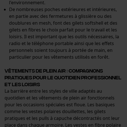
Salutation personnelle
l'environnement.
Géo-IP et détection des
De nombreuses poches extérieures et intérieures,
utilisateurs
en partie avec des fermetures à glissière ou des
Vidéos YouTube
doublures en mesh, font des gilets softshell et des
gilets en fibres le choix parfait pour le travail et les
Google Maps
loisirs. Il est important que les outils nécessaires, la
Prise de contact par chat
radio et le téléphone portable ainsi que les effets
personnels soient toujours à portée de main, en
particulier pour les vêtements utilisés en forêt.
Cookies marketing
Vêtements de plein air : compagnons
pratiques pour le quotidien professionnel
et les loisirs
La barrière entre les styles de ville adaptés au
Google Global Site Tag
quotidien et les vêtements de plein air fonctionnels
Microsoft Advertising Universal
Event Tracking
pour les occasions spéciales est floue. Les basiques
comme les vestes polaires douillettes, les gilets
Facebook Pixel
pratiques et les pulls à capuche décontractés ont leur
Survicate
place dans chaque armoire. Les vestes en fibre polaire