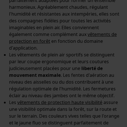
parfaitement adaptées pour former un ensemble
harmonieux. Agréablement chaudes, régulant
l'humidité et résistantes aux intempéries, elles sont
des compagnes fidèles pour toutes les activités
Econda Analytics
imaginables en plein air. Elles conviennent
Mouseflow Web Analytics Tool
également comme complément aux
vêtements de
protection en forêt
en fonction du domaine
Fact-Finder Tracking
d'application.
Les vêtements de plein air sportifs se distinguent
par leur coupe ergonomique et leurs coutures
Cookies de performance et de
judicieusement placées pour une
liberté de
fonctionnalité
mouvement maximale
. Les fentes d'aération au
niveau des aisselles ou du dos contribuent à une
régulation optimale de l'humidité. Les fermetures
éclair au niveau des jambes ont le même objectif.
Loop54 Personalization
Les
vêtements de protection haute visibilité
assure
une visibilité optimale dans la forêt, sur la route et
Page d'accueil personnalisée
sur le terrain. Des couleurs vives telles que l'orange
Panier sauvegardé
et le jaune fluo se distinguent parfaitement de