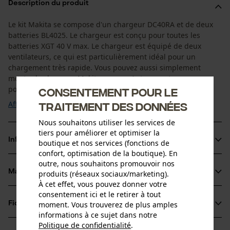
Description du produit
Le kit Makita se compose d'un chargeur DC40RA et de deux
batteries BL4025. Le chargeur est conçu pour toutes les
batteries XGT 40 V max. Le chargeur est équipé de deux
ventilateurs, ce qui est particulièrement idéal pour un
chargement très rapide. Vous pouvez aussi simplement
monter le chargeur Makita au mur. Autre avantage : vous
pouvez sélectionner une mélodie pour annoncer ...
Consentement pour le
Afficher plus
traitement des données
Nous souhaitons utiliser les services de
tiers pour améliorer et optimiser la
Informations sur le produit
boutique et nos services (fonctions de
confort, optimisation de la boutique). En
outre, nous souhaitons promouvoir nos
Matériau & entretien
produits (réseaux sociaux/marketing).
Détails du produit
À cet effet, vous pouvez donner votre
consentement ici et le retirer à tout
Type dactivité
moment. Vous trouverez de plus amples
Fiches techniques
Matériau
Chargement
informations à ce sujet dans notre
Mode d'emploi (PDF)
Politique de confidentialité
.