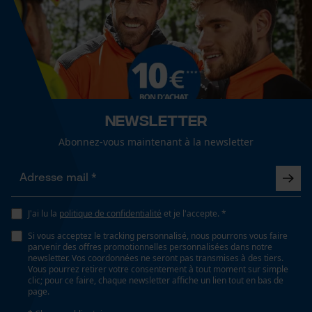
710 g
Fact-Finder Tracking
Longueur du câble
Cookies de performance et de
200 cm
fonctionnalité
Newsletter
Spécifications techniques
Abonnez-vous maintenant à la newsletter
Loop54 Personalization
Type de batterie
Li-ion
Page d'accueil personnalisée
Panier sauvegardé
J'ai lu la
politique de confidentialité
et je l'accepte. *
Salutation personnelle
Câble de raccordement
230 V
Géo-IP et détection des
Si vous acceptez le tracking personnalisé, nous pourrons vous faire
utilisateurs
parvenir des offres promotionnelles personnalisées dans notre
newsletter. Vos coordonnées ne seront pas transmises à des tiers.
Vidéos YouTube
Vous pourrez retirer votre consentement à tout moment sur simple
clic; pour ce faire, chaque newsletter affiche un lien tout en bas de
Lubrification automatique de la chaîne
Google Maps
page.
Non