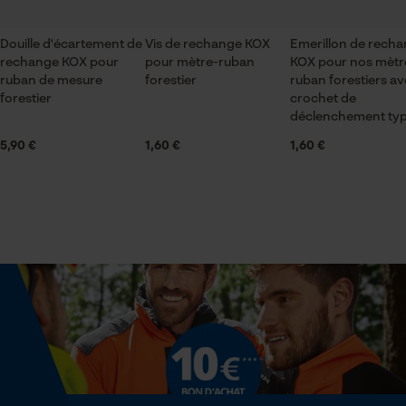
Vérifier linstallation de cookies
ID de session
Spécifications techniques
Douille d'écartement de
Vis de rechange KOX
Emerillon de rech
Sauvegarder les préférences
rechange KOX pour
pour mètre-ruban
KOX pour nos mètr
pour traitement des données
Lubrification automatique de la chaîne
ruban de mesure
forestier
ruban forestiers a
Non
forestier
crochet de
Econda Tag Manager
déclenchement typ
5,90 €
1,60 €
1,60 €
Fonction de hachage
Cookies statistiques
Non
Inverseur de phase
Non
Econda Analytics
Mouseflow Web Analytics Tool
Coupe en biais
Fact-Finder Tracking
Non