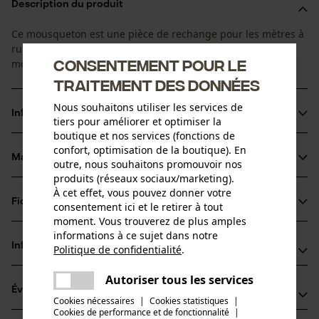
Description du produit
Ce mousqueton est une pièce de rechange pour les mètres à
ruban forestiers KOX et Spencer. Il peut être monté comme
Consentement pour le
mousqueton de rechange sur le mètre à ruban.
traitement des données
Nous souhaitons utiliser les services de
Informations sur le produit
tiers pour améliorer et optimiser la
boutique et nos services (fonctions de
confort, optimisation de la boutique). En
Matériau & entretien
outre, nous souhaitons promouvoir nos
Détails du produit
produits (réseaux sociaux/marketing).
À cet effet, vous pouvez donner votre
Type dactivité
Fiches techniques
consentement ici et le retirer à tout
Matériau
Entretien
moment. Vous trouverez de plus amples
Fiche de données de sécurité du produit (PDF)
informations à ce sujet dans notre
Matériau principal
Informations fabricant
Politique de confidentialité
.
Métal
partager
Groupe dâge
Une erreur s'est produite. Veuillez
Oregon Tool GmbH
Autoriser tous les services
adulte
partager
Évaluations
essayer encore.
(0)
Lise-Meitner-Str. 4
Cookies nécessaires
|
Cookies statistiques
|
70736 Fellbach, Allemagne
Cookies de performance et de fonctionnalité
mail
|