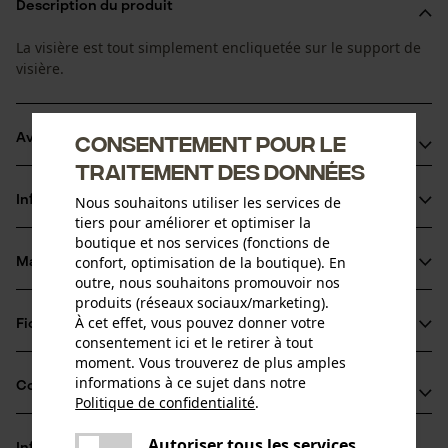
Description du produit
La visière est tout simplement encliquetée sur le support de
visière.
Consentement pour le
Avantages du produit
traitement des données
Excellente protection contre les copeaux et les éclats
Nous souhaitons utiliser les services de
Informations sur le produit
Excellente stabilité même après une longue utilisation
tiers pour améliorer et optimiser la
Grand champ de vision pour une vision panoramique
boutique et nos services (fonctions de
confort, optimisation de la boutique). En
presque complète
Matériau & entretien
Détails du produit
outre, nous souhaitons promouvoir nos
produits (réseaux sociaux/marketing).
Type dactivité
À cet effet, vous pouvez donner votre
Fiches techniques
Matériau
Protéger
consentement ici et le retirer à tout
moment. Vous trouverez de plus amples
Déclaration de conformité (PDF)
Matériau principal
informations à ce sujet dans notre
Compatibilité
Politique de confidentialité
.
Plastique
Groupe dâge
partager
adulte
Une erreur s'est produite. Veuillez
Autoriser tous les services