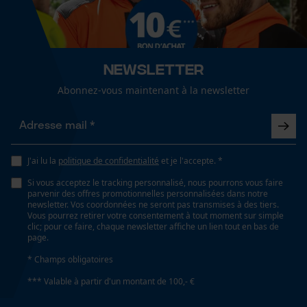
Visière grillagée à larges mailles
Cookies de performance et de
Lubrification automatique de la chaîne
fonctionnalité
Newsletter
Non
Abonnez-vous maintenant à la newsletter
Propriété
Loop54 Personalization
Transmission élevée de la lumière, Flexible, Stable,
Page d'accueil personnalisée
Robuste
J'ai lu la
politique de confidentialité
et je l'accepte. *
Panier sauvegardé
Si vous acceptez le tracking personnalisé, nous pourrons vous faire
Salutation personnelle
parvenir des offres promotionnelles personnalisées dans notre
Fonction de hachage
newsletter. Vos coordonnées ne seront pas transmises à des tiers.
Géo-IP et détection des
Non
Vous pourrez retirer votre consentement à tout moment sur simple
utilisateurs
clic; pour ce faire, chaque newsletter affiche un lien tout en bas de
page.
Vidéos YouTube
* Champs obligatoires
Inverseur de phase
Google Maps
Non
*** Valable à partir d'un montant de 100,- €
Prise de contact par chat