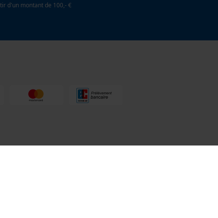
tir d'un montant de 100,- €
toculture
03 55 401 480