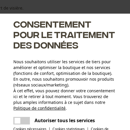
t de visière.
Consentement
pour le traitement
des données
s
n
e presque complète
Nous souhaitons utiliser les services de tiers pour
améliorer et optimiser la boutique et nos services
(fonctions de confort, optimisation de la boutique).
En outre, nous souhaitons promouvoir nos produits
(réseaux sociaux/marketing).
Groupe dâge
À cet effet, vous pouvez donner votre consentement
adulte
ici et le retirer à tout moment. Vous trouverez de
plus amples informations à ce sujet dans notre
Matériau de la visière
Politique de confidentialité
partager
.
Une erreur s'est produite. Veuillez essayer
Métal corrodé
Poids de larticle
encore.
100.0 g
mail
Autoriser tous les services
Cookies nécessaires
|
Cookies statistiques
|
Cookies de