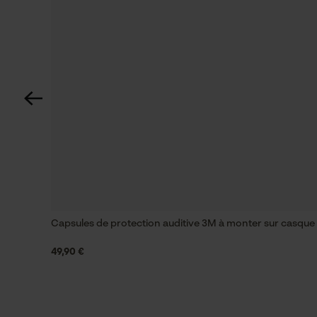
Visière grillagée à larges mailles
Propriété
Transmission élevée de la lumière, Flexible,
Stable, Robuste
Inverseur de phase
Non
Tension de chaîne sans outil
Non
Capsules de protection auditive 3M à monter sur casque 
49,90 €
Énergie & performance
Indicateur de capacité de la batterie