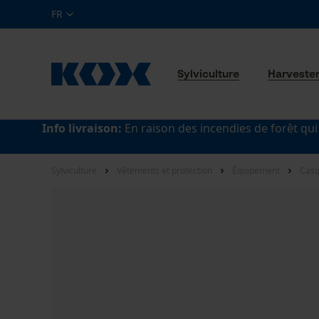
FR
Sylviculture
Harveste
Info livraison:
En raison des incendies de forêt qui
Sylviculture
Vêtements et protection
Équipement
Casq