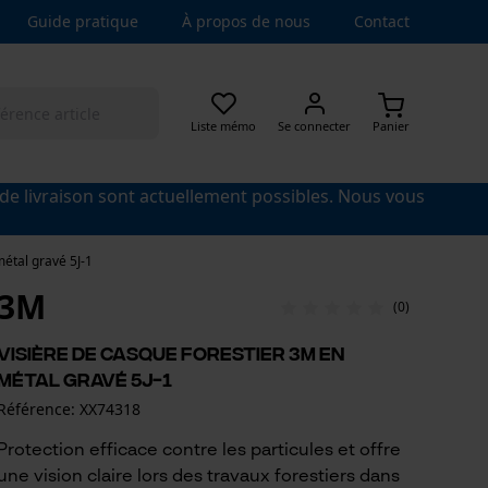
Guide pratique
À propos de nous
Contact
Liste mémo
Se connecter
Panier
 de livraison sont actuellement possibles. Nous vous
métal gravé 5J-1
3M
(0)
Visière de casque forestier 3M en
métal gravé 5J-1
Référence: XX74318
Protection efficace contre les particules et offre
une vision claire lors des travaux forestiers dans