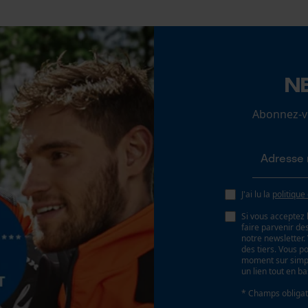
fonctionnalité
Batterie/piles non incluses
Loop54 Personalization
N
Page d'accueil personnalisée
Panier sauvegardé
Abonnez-vo
Salutation personnelle
Géo-IP et détection des utilisateurs
Vidéos YouTube
Google Maps
J'ai lu la
politique
Prise de contact par chat
Si vous acceptez 
faire parvenir d
notre newsletter
des tiers. Vous p
moment sur simple
Cookies marketing
un lien tout en b
* Champs obligat