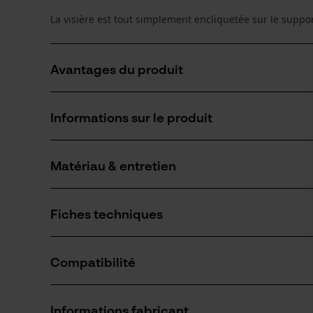
La visière est tout simplement encliquetée sur le suppor
Avantages du produit
Excellente protection contre les copeaux et les éclat
Informations sur le produit
Excellente stabilité même après une longue utilisatio
Grand champ de vision pour une vision panoramiqu
Matériau & entretien
Détails du produit
Type dactivité
Fiches techniques
Protéger
Matériau
Déclaration de conformité (PDF)
Matériau principal
Compatibilité
Métal corrodé
Nombre de pièces
1 pcs
Informations fabricant