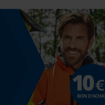
Non
Fonction powerbank
Non
Coloris
Couleur
noir
Modèle & collection
Nom du modèle
5J-1