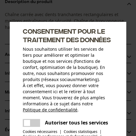
Description du produit
Chaîne carrée avec dents tranchantes rectangulaires et
maillons entraîneurs de sécurité. Chaîne de tronçonneuse
haute performance pour une utilisation professionnelle.
Consentement pour le
traitement des données
Nous souhaitons utiliser les services de
tiers pour améliorer et optimiser la
Avantages du produit
boutique et nos services (fonctions de
confort, optimisation de la boutique). En
La chaîne réduit les vibrations du dispositif de coupe
outre, nous souhaitons promouvoir nos
Informations sur le produit
Dents carrées très performantes
produits (réseaux sociaux/marketing).
Marquage de l'angle d'affûtage sur le sommet des dents
À cet effet, vous pouvez donner votre
consentement ici et le retirer à tout
pour un affûtage correct
Matériau & entretien
Détails du produit
moment. Vous trouverez de plus amples
informations à ce sujet dans notre
Politique de confidentialité
.
Type dactivité
Informations fabricant
partager
Matériau
Scier
Une erreur s'est produite. Veuillez
Autoriser tous les services
Oregon Tool GmbH
partager
essayer encore.
Matériau principal
Évaluations
(12)
Cookies nécessaires
|
Cookies statistiques
|
Lise-Meitner-Str. 4
Acier