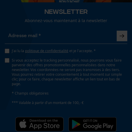
Cookies de performance et de
Newsletter
fonctionnalité
Spécifications techniques
Abonnez-vous maintenant à la newsletter
Lubrification automatique de la chaîne
Non
Loop54 Personalization
Page d'accueil personnalisée
J'ai lu la
politique de confidentialité
et je l'accepte. *
Propriété
Panier sauvegardé
Si vous acceptez le tracking personnalisé, nous pourrons vous faire
Fiable, Haute performance de coupe
parvenir des offres promotionnelles personnalisées dans notre
Salutation personnelle
newsletter. Vos coordonnées ne seront pas transmises à des tiers.
Vous pourrez retirer votre consentement à tout moment sur simple
Géo-IP et détection des
clic; pour ce faire, chaque newsletter affiche un lien tout en bas de
utilisateurs
Estampage composant propulseur
page.
D6
Vidéos YouTube
* Champs obligatoires
Google Maps
*** Valable à partir d'un montant de 100,- €
Prise de contact par chat
Réglage Jolly
60 deg