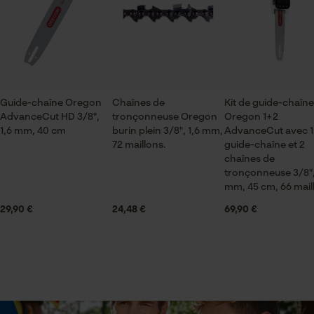
agriculture
ou par e-mail à info-fr@kox.eu.
Vérifier linstallation de cookies
Saison
ID de session
Articles pour toute l'année
Sauvegarder les préférences
pour traitement des données
Guide-chaîne Oregon
Chaînes de
Kit de guide-chaîne
Econda Tag Manager
AdvanceCut HD 3/8",
tronçonneuse Oregon
Oregon 1+2
Contenu de la livraison
1,6 mm, 40 cm
burin plein 3/8", 1,6 mm,
AdvanceCut avec 1
1 x Chaîne de tronçonneuse
72 maillons.
guide-chaîne et 2
chaînes de
Cookies statistiques
tronçonneuse 3/8",
mm, 45 cm, 66 mail
Volume
31.71 in³
29,90 €
24,48 €
69,90 €
Econda Analytics
Dimensions et taille
Mouseflow Web Analytics Tool
Longueur du rail
Fact-Finder Tracking
40 cm