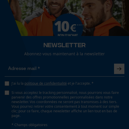
Cookies de performance et de
Spécifications techniques
fonctionnalité
Lubrification automatique de la chaîne
Non
Newsletter
Loop54 Personalization
Abonnez-vous maintenant à la newsletter
Propriété
Page d'accueil personnalisée
risque de recul réduit, Haute performance de coupe
Panier sauvegardé
Salutation personnelle
J'ai lu la
politique de confidentialité
et je l'accepte. *
Estampage composant propulseur
Géo-IP et détection des
utilisateurs
75
Si vous acceptez le tracking personnalisé, nous pourrons vous faire
parvenir des offres promotionnelles personnalisées dans notre
Vidéos YouTube
newsletter. Vos coordonnées ne seront pas transmises à des tiers.
Vous pourrez retirer votre consentement à tout moment sur simple
Google Maps
clic; pour ce faire, chaque newsletter affiche un lien tout en bas de
Réglage Jolly
page.
Prise de contact par chat
60 deg
* Champs obligatoires