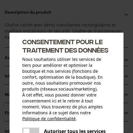
Description du produit
Chaîne carrée avec dents tranchantes rectangulaires et
maillons entraîneurs de sécurité. Chaîne de tronçonneuse
haute performance pour une utilisation professionnelle.
Consentement pour le
traitement des données
Avantages du produit
Nous souhaitons utiliser les services de
tiers pour améliorer et optimiser la
boutique et nos services (fonctions de
La chaîne réduit les vibrations du dispositif de coupe
Informations sur le produit
confort, optimisation de la boutique). En
Dents carrées très performantes
outre, nous souhaitons promouvoir nos
Marquage de l'angle d'affûtage sur le sommet des dents
produits (réseaux sociaux/marketing).
pour un affûtage correct
À cet effet, vous pouvez donner votre
Matériau & entretien
Détails du produit
consentement ici et le retirer à tout
moment. Vous trouverez de plus amples
Type dactivité
informations à ce sujet dans notre
Fiches techniques
Matériau
Scier
Politique de confidentialité
.
partager
Fiche technique du fabricant (PDF)
Une erreur s'est produite. Veuillez
Matériau principal
Autoriser tous les services
Informations fabricant