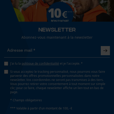
Cookies de performance et de
Spécifications techniques
fonctionnalité
Newsletter
Lubrification automatique de la chaîne
Non
Abonnez-vous maintenant à la newsletter
Loop54 Personalization
Estampage composant propulseur
Page d'accueil personnalisée
21
Panier sauvegardé
J'ai lu la
politique de confidentialité
et je l'accepte. *
Salutation personnelle
Si vous acceptez le tracking personnalisé, nous pourrons vous faire
parvenir des offres promotionnelles personnalisées dans notre
Réglage Jolly
Géo-IP et détection des
newsletter. Vos coordonnées ne seront pas transmises à des tiers.
utilisateurs
55 deg
Vous pourrez retirer votre consentement à tout moment sur simple
clic; pour ce faire, chaque newsletter affiche un lien tout en bas de
Vidéos YouTube
page.
Google Maps
Limes 1ère moitié
* Champs obligatoires
Prise de contact par chat
4.8 mm
*** Valable à partir d'un montant de 100,- €