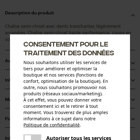
Description du produit
Chaîne semi-chisel avec dents tranchantes légèrement
arrondies. Chaîne semi-chisel haute performance, coupe en
souplesse, pour une utilisation professionnelle.
Consentement pour le
traitement des données
Avantages du produit
Nous souhaitons utiliser les services de
tiers pour améliorer et optimiser la
boutique et nos services (fonctions de
La chaîne réduit les vibrations du dispositif de coupe
Informations sur le produit
confort, optimisation de la boutique). En
Arêtes de coupe de petit diamètre pour des coupes
outre, nous souhaitons promouvoir nos
rapides et un affûtage aisé
produits (réseaux sociaux/marketing).
Les maillons entraîneurs de sécurité réduisent le choc
À cet effet, vous pouvez donner votre
Matériau & entretien
Détails du produit
consentement ici et le retirer à tout
retour
moment. Vous trouverez de plus amples
Type dactivité
informations à ce sujet dans notre
Fiches techniques
Matériau
Scier
Politique de confidentialité
.
partager
Fiche technique du fabricant (PDF)
Une erreur s'est produite. Veuillez
Matériau principal
Autoriser tous les services
Informations fabricant