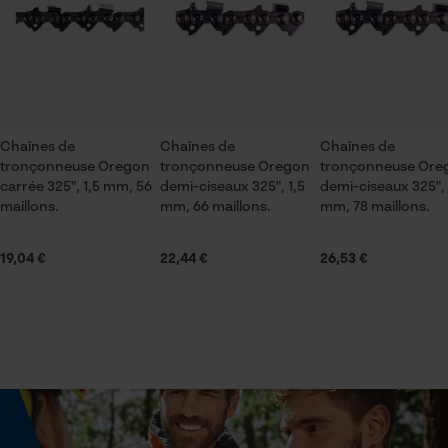
agriculture
ou par e-mail à info-fr@kox.eu.
Vérifier linstallation de cookies
Saison
ID de session
Articles pour toute l'année
Sauvegarder les préférences
pour traitement des données
Chaînes de
Chaînes de
Chaînes de
Econda Tag Manager
tronçonneuse Oregon
tronçonneuse Oregon
tronçonneuse Ore
Contenu de la livraison
carrée 325", 1,5 mm, 56
demi-ciseaux 325", 1,5
demi-ciseaux 325", 
1 x Chaîne de tronçonneuse
maillons.
mm, 66 maillons.
mm, 78 maillons.
Cookies statistiques
19,04 €
22,44 €
26,53 €
Volume
0.34 dm³
Econda Analytics
Dimensions et taille
Mouseflow Web Analytics Tool
Longueur du rail
Fact-Finder Tracking
32 cm