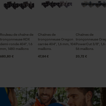
ou par e-mail à info-fr@kox.eu.
Secteur
Vérifier linstallation de cookies
industrie du bâtiment, sylviculture, pompiers,
jardinage et aménagement paysager, artisanat,
ID de session
agriculture
Sauvegarder les préférences
pour traitement des données
Rouleau de chaîne de
Chaînes de
Chaînes de
Econda Tag Manager
tronçonneuse KOX
tronçonneuse Oregon
tronçonneuse Ore
Saison
demi-ronde 404", 1.6
carrée 404", 1,6 mm, 104
PowerCut 3/8", 1,6
Articles pour toute l'année
mm, 1480 maillons
maillons.
56 maillons.
680,80 €
Cookies statistiques
47,84 €
20,72 €
Contenu de la livraison
1 x Chaîne de tronçonneuse
Econda Analytics
Optique/motif
couleur unie
Mouseflow Web Analytics Tool
Fact-Finder Tracking