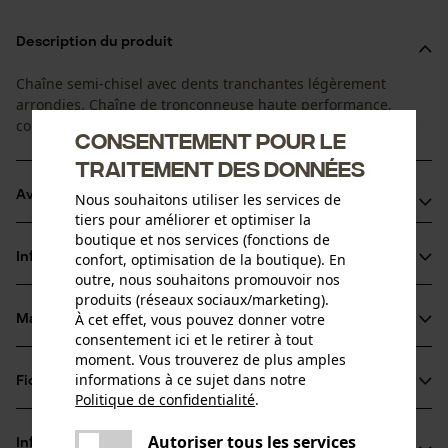
Description du produit
Chaîne semi-chisel avec dents tranchantes légèrement
arrondies. Chaîne de tronçonneuse haute performance,
coupe en souplesse, pour une utilisation professionnelle.
Consentement pour le
traitement des données
Avantages du produit
Nous souhaitons utiliser les services de
tiers pour améliorer et optimiser la
boutique et nos services (fonctions de
Arêtes de coupe de petit diamètre pour des coupes
Informations sur le produit
confort, optimisation de la boutique). En
rapides et un affûtage aisé
outre, nous souhaitons promouvoir nos
Les maillons entraîneurs de sécurité réduisent le choc
produits (réseaux sociaux/marketing).
retour
À cet effet, vous pouvez donner votre
Matériau & entretien
Détails du produit
consentement ici et le retirer à tout
Plus résistantes à la salissure que les chaînes chisel, mais
moment. Vous trouverez de plus amples
un peu moins de puissance de coupe
Type dactivité
informations à ce sujet dans notre
Fiches techniques
Matériau
Scier
Politique de confidentialité
.
partager
Fiche technique du fabricant (PDF)
Une erreur s'est produite. Veuillez
Matériau principal
Autoriser tous les services
Informations fabricant