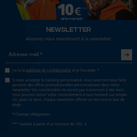
Dimensions et taille
Cookies de performance et de
Angle de poitrine résultant
fonctionnalité
60 deg
Newsletter
Abonnez-vous maintenant à la newsletter
Longueur du rail
53 cm
Loop54 Personalization
Page d'accueil personnalisée
J'ai lu la
politique de confidentialité
et je l'accepte. *
Panier sauvegardé
Spécifications techniques
Si vous acceptez le tracking personnalisé, nous pourrons vous faire
Salutation personnelle
parvenir des offres promotionnelles personnalisées dans notre
newsletter. Vos coordonnées ne seront pas transmises à des tiers.
Lubrification automatique de la chaîne
Géo-IP et détection des
Vous pourrez retirer votre consentement à tout moment sur simple
utilisateurs
Non
clic; pour ce faire, chaque newsletter affiche un lien tout en bas de
page.
Vidéos YouTube
* Champs obligatoires
Google Maps
Propriété
*** Valable à partir d'un montant de 100,- €
Prise de contact par chat
risque de recul réduit, Insensible