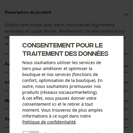
Description du produit
Chaîne semi-chisel avec dents tranchantes légèrement
arrondies et coupe étroite. Revêtement chromé renforcé sur
les dents tranchantes pour une prolongation significative de
la durée de vie.
Consentement pour le
traitement des données
Nous souhaitons utiliser les services de
Avantages du produit
tiers pour améliorer et optimiser la
boutique et nos services (fonctions de
La chaîne réduit les vibrations du dispositif de coupe
confort, optimisation de la boutique). En
Informations sur le produit
Grâce à des maillons de liaison spéciaux l'huile reste plus
outre, nous souhaitons promouvoir nos
produits (réseaux sociaux/marketing).
longtemps sur la chaîne de la tronçonneuse
À cet effet, vous pouvez donner votre
Idéale dans des conditions abrasives, par ex. du bois sale,
Matériau & entretien
consentement ici et le retirer à tout
Détails du produit
couvert de sable ou carbonisé
moment. Vous trouverez de plus amples
informations à ce sujet dans notre
Type dactivité
Fiches techniques
Politique de confidentialité
.
Matériau
Scier
partager
Fiche technique du fabricant (PDF)
Une erreur s'est produite. Veuillez