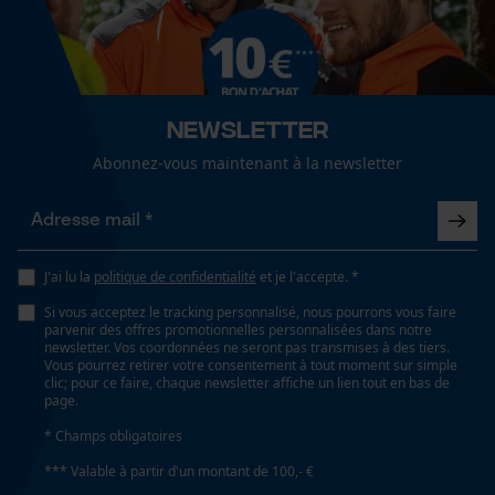
35 cm
Cookies de performance et de
fonctionnalité
Spécifications techniques
Newsletter
Lubrification automatique de la chaîne
Abonnez-vous maintenant à la newsletter
Non
Loop54 Personalization
Page d'accueil personnalisée
Propriété
Peu de vibrations, Durée de vie élevée
J'ai lu la
politique de confidentialité
et je l'accepte. *
Panier sauvegardé
Si vous acceptez le tracking personnalisé, nous pourrons vous faire
Salutation personnelle
parvenir des offres promotionnelles personnalisées dans notre
Géo-IP et détection des
newsletter. Vos coordonnées ne seront pas transmises à des tiers.
Estampage composant propulseur
utilisateurs
Vous pourrez retirer votre consentement à tout moment sur simple
91
clic; pour ce faire, chaque newsletter affiche un lien tout en bas de
Vidéos YouTube
page.
Google Maps
* Champs obligatoires
Réglage Jolly
Prise de contact par chat
*** Valable à partir d'un montant de 100,- €
55 deg