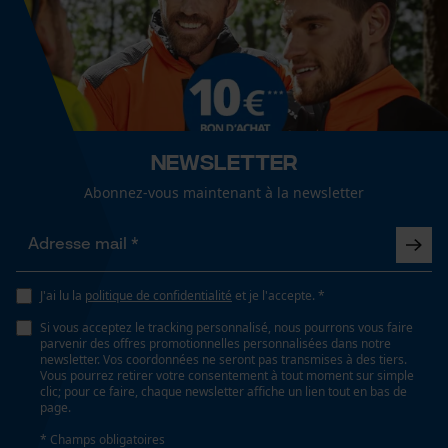
couleur unie
Fact-Finder Tracking
Volume
Cookies de performance et de
0.34 dm³
fonctionnalité
Newsletter
Dimensions et taille
Abonnez-vous maintenant à la newsletter
Loop54 Personalization
Longueur du rail
45 cm
Page d'accueil personnalisée
Panier sauvegardé
J'ai lu la
politique de confidentialité
et je l'accepte. *
Salutation personnelle
Spécifications techniques
Si vous acceptez le tracking personnalisé, nous pourrons vous faire
Géo-IP et détection des
parvenir des offres promotionnelles personnalisées dans notre
utilisateurs
newsletter. Vos coordonnées ne seront pas transmises à des tiers.
Lubrification automatique de la chaîne
Vous pourrez retirer votre consentement à tout moment sur simple
Vidéos YouTube
Non
clic; pour ce faire, chaque newsletter affiche un lien tout en bas de
page.
Google Maps
* Champs obligatoires
Prise de contact par chat