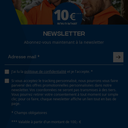
50 cm
Cookies de performance et de
fonctionnalité
Spécifications techniques
Newsletter
Lubrification automatique de la chaîne
Abonnez-vous maintenant à la newsletter
Non
Loop54 Personalization
Page d'accueil personnalisée
Propriété
Confortable, Fiable, Haute performance de coupe
J'ai lu la
politique de confidentialité
et je l'accepte. *
Panier sauvegardé
Si vous acceptez le tracking personnalisé, nous pourrons vous faire
Salutation personnelle
parvenir des offres promotionnelles personnalisées dans notre
Géo-IP et détection des
newsletter. Vos coordonnées ne seront pas transmises à des tiers.
Estampage composant propulseur
utilisateurs
Vous pourrez retirer votre consentement à tout moment sur simple
73
clic; pour ce faire, chaque newsletter affiche un lien tout en bas de
Vidéos YouTube
page.
Google Maps
* Champs obligatoires
Réglage Jolly
Prise de contact par chat
*** Valable à partir d'un montant de 100,- €
60 deg