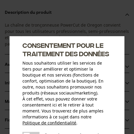
Description du produit
La chaîne de tronçonneuse PowerCut de Oregon convient
pour tous les utilisateurs professionnels, semi-professionnels
et occasionnels. Ses dents à gouges carrées sont
particulièrement performantes pour scier du bois.
Consentement pour le
traitement des données
Nous souhaitons utiliser les services de
Avantages du produit
tiers pour améliorer et optimiser la
boutique et nos services (fonctions de
Rapide : le nouveau design des gouges est plus acéré et
confort, optimisation de la boutique). En
Informations sur le produit
optimisé pour une performance maximale.
outre, nous souhaitons promouvoir nos
produits (réseaux sociaux/marketing).
Moins d'efforts nécessaires : la chaîne PowerCut s'entraîne
À cet effet, vous pouvez donner votre
elle-même dans la fente de coupe, réduisant ainsi
Matériau & entretien
consentement ici et le retirer à tout
Détails du produit
significativement l'effort
moment. Vous trouverez de plus amples
informations à ce sujet dans notre
Performance : transmission de force efficiente de la scie
Type dactivité
Fiches techniques
Politique de confidentialité
.
Matériau
Scier
pour une excellente capacité de coupe
partager
Fiche technique du fabricant (PDF)
Une erreur s'est produite. Veuillez